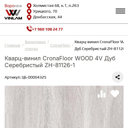
Воро
Воро
неж
неж
Холмистая 68, к.1, п.263
Урицкого, 70
Донбасская, 44
+7 960 108 24 77
Профиль
КАТАЛОГ
Виниловая
Кварц-винил CronaFloor WO
Главная
CronaFloor
плитка
Дуб Серебристый ZH-81126-
Доставка и оплата
Кварц-винил CronaFloor WOOD 4V Дуб
ВИНИЛОВАЯ ПЛИТКА
Возврат и гарантии
Серебристый ZH-81126-1
Сотрудничество
Вопросы и ответы
Видеообзоры
Артикул: ЦБ-00004325
ЛАМИНАТ
Полезная информация
Как выбрать
Калькулятор
ИНЖЕНЕРНАЯ ДОСКА
О нас
Контакты
ПАРКЕТНАЯ ДОСКА