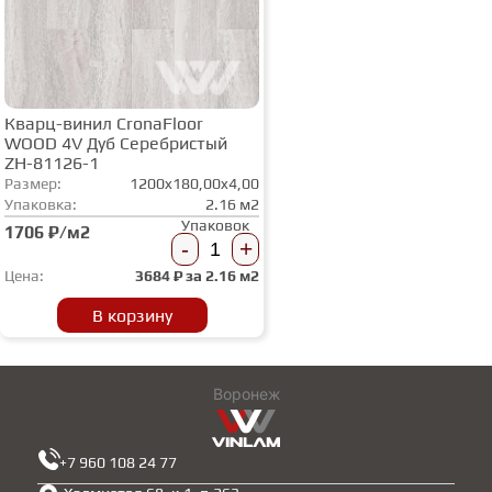
Кварц-винил CronaFloor
WOOD 4V Дуб Серебристый
ZH-81126-1
Размер:
1200x180,00x4,00
Упаковка:
2.16 м2
Упаковок
1706 ₽/м2
-
+
Цена:
3684
₽ за
2.16 м2
В корзину
Воронеж
+7 960 108 24 77