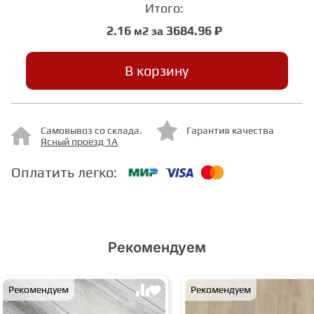
Итого:
2.16
3684.96 ₽
м2 за
СТУПЕНИ
В корзину
ФАНЕРА
МИНЕРАЛЬНО-КАМЕННЫЙ
Самовывоз со склада.
Гарантия качества
ЛАМИНАТ MSPC
Ясный проезд 1А
Оплатить легко:
ЛАМИНАТ SWF
Рекомендуем
Рекомендуем
Рекомендуем