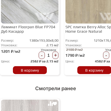
Ламинат Floorpan Blue FP704
SPC плитка Berry Alloc Spi
Дуб Касадор
Home Grace Natural
Размер:
1380x193,00x8,00
Размер:
1210x176,
Упаковка:
2.15 м2
Упаковка:
2100 ₽/м2
Упаковок
Уп
1201 ₽/м2
-
+
-
1790 ₽/м2
Цена:
2582
₽ за
2.15 м2
Цена:
4582
₽ за
В корзину
В корзину
Смотрели ранее