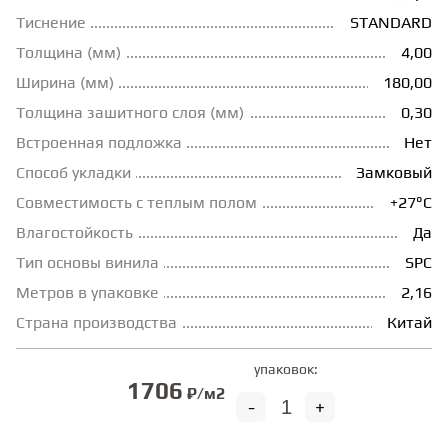
Тиснение
STANDARD
ГРУНТОВКИ
Толщина (мм)
4,00
Ширина (мм)
180,00
ТЕПЛЫЙ ПОЛ
Толщина зашитного слоя (мм)
0,30
Встроенная подложка
Нет
ТЕРМОПАРКЕТ
Способ укладки
Замковый
Совместимость с теплым полом
+27°С
Влагостойкость
Да
ЭКОМАССИВ
Тип основы винила
SPC
Метров в упаковке
2,16
МАССИВНАЯ ДОСКА
Страна производства
Китай
ИСКУССТВЕННАЯ ТРАВА
упаковок:
1706
₽/м2
-
+
ИНЖЕНЕРНЫЙ МОДУЛЬ