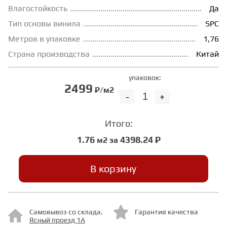
Влагостойкость
Да
Тип основы винила
SPC
СТУПЕНИ
Метров в упаковке
1,76
Страна производства
Китай
ФАНЕРА
упаковок:
2499
МИНЕРАЛЬНО-КАМЕННЫЙ
₽/м2
-
+
ЛАМИНАТ MSPC
Итого:
ЛАМИНАТ SWF
1.76
4398.24 ₽
м2 за
В корзину
Самовывоз со склада.
Гарантия качества
Ясный проезд 1А