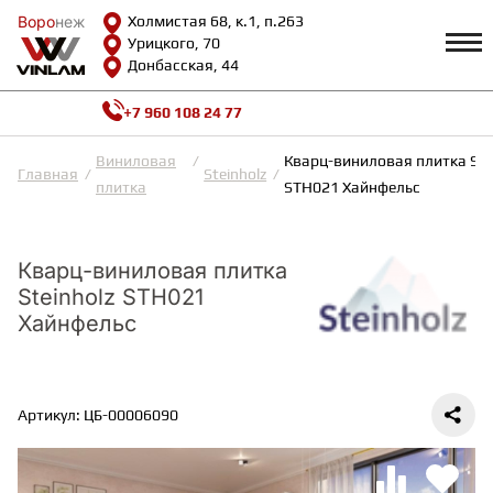
Воро
Воро
неж
неж
Холмистая 68, к.1, п.263
Урицкого, 70
Донбасская, 44
+7 960 108 24 77
Профиль
КАТАЛОГ
Виниловая
Кварц-виниловая плитка Ste
Главная
Steinholz
плитка
STH021 Хайнфельс
Доставка и оплата
ВИНИЛОВАЯ ПЛИТКА
Возврат и гарантии
Сотрудничество
Кварц-виниловая плитка
Вопросы и ответы
Steinholz STH021
Видеообзоры
ЛАМИНАТ
Полезная информация
Хайнфельс
Как выбрать
Калькулятор
ИНЖЕНЕРНАЯ ДОСКА
О нас
Контакты
Артикул: ЦБ-00006090
ПАРКЕТНАЯ ДОСКА