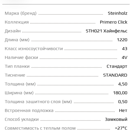
ГРУНТОВКИ
Марка (бренд)
Steinholz
Коллекция
Primero Click
ТЕПЛЫЙ ПОЛ
Дизайн
STH021 Хайнфельс
Длина (мм)
1220
Класс износоустойчивости
43
ТЕРМОПАРКЕТ
Наличие фаски
4V
Тип планки
Стандарт
ЭКОМАССИВ
Тиснение
STANDARD
Толщина (мм)
4,50
МАССИВНАЯ ДОСКА
Ширина (мм)
180,00
Толщина зашитного слоя (мм)
0,50
ИСКУССТВЕННАЯ ТРАВА
Встроенная подложка
Нет
Способ укладки
Замковый
ИНЖЕНЕРНЫЙ МОДУЛЬ
Совместимость с теплым полом
+27°С