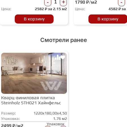
-
+
-
1790 ₽/м2
Цена:
2582
₽ за
2.15 м2
Цена:
4582
₽ за
В корзину
В корзину
Смотрели ранее
Кварц-виниловая плитка
Steinholz STH021 Хайнфельс
Размер:
1220x180,00x4,50
Упаковка:
1.76 м2
Упаковок
2499 ₽/м2