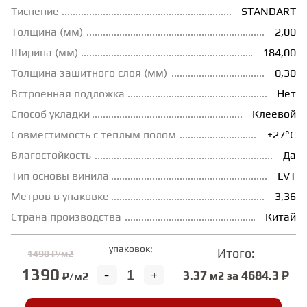
Тиснение
STANDART
ГРУНТОВКИ
Толщина (мм)
2,00
Ширина (мм)
184,00
ТЕПЛЫЙ ПОЛ
Толщина зашитного слоя (мм)
0,30
Встроенная подложка
Нет
Способ укладки
Клеевой
ТЕРМОПАРКЕТ
Совместимость с теплым полом
+27°С
Влагостойкость
Да
ЭКОМАССИВ
Тип основы винила
LVT
Метров в упаковке
3,36
МАССИВНАЯ ДОСКА
Страна производства
Китай
упаковок:
ИСКУССТВЕННАЯ ТРАВА
Итого:
1490 ₽/м2
1390
-
+
3.37
4684.3 ₽
м2 за
₽/м2
ИНЖЕНЕРНЫЙ МОДУЛЬ