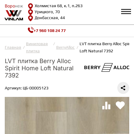
Воро
Воро
неж
неж
Холмистая 68, к.1, п.263
Урицкого, 70
Донбасская, 44
+7 960 108 24 77
Профиль
КАТАЛОГ
Виниловая
LVT плитка Berry Alloc Spiri
Главная
BerryAlloc
плитка
Loft Natural 7392
Доставка и оплата
LVT плитка Berry Alloc
ВИНИЛОВАЯ ПЛИТКА
Возврат и гарантии
Spirit Home Loft Natural
Сотрудничество
Вопросы и ответы
7392
Видеообзоры
ЛАМИНАТ
Полезная информация
Артикул: ЦБ-00005123
Как выбрать
Калькулятор
ИНЖЕНЕРНАЯ ДОСКА
О нас
Контакты
ПАРКЕТНАЯ ДОСКА