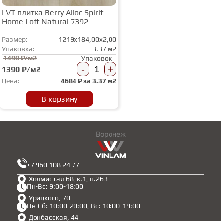
LVT плитка Berry Alloc Spirit
Home Loft Natural 7392
Размер:
1219x184,00x2,00
Упаковка:
3.37 м2
1490 ₽/м2
Упаковок
-
+
1390 ₽/м2
Цена:
4684
₽ за
3.37 м2
В корзину
Воронеж
+7 960 108 24 77
Холмистая 68, к.1, п.263
Пн-Вс: 9:00-18:00
Урицкого, 70
Пн-Сб: 10:00-20:00, Вс: 10:00-19:00
Донбасская, 44