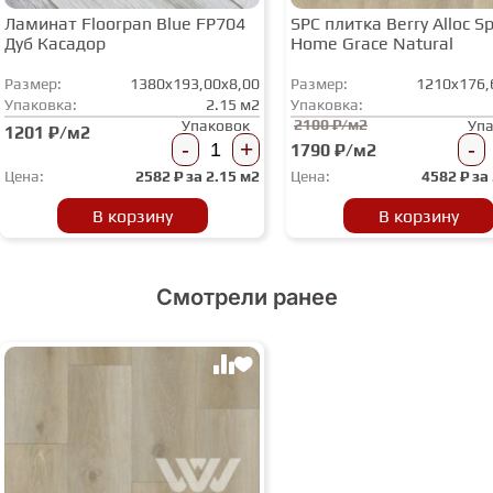
Ламинат Floorpan Blue FP704
SPC плитка Berry Alloc Spi
Дуб Касадор
Home Grace Natural
Размер:
1380x193,00x8,00
Размер:
1210x176,
Упаковка:
2.15 м2
Упаковка:
2100 ₽/м2
Упаковок
Уп
1201 ₽/м2
-
+
-
1790 ₽/м2
Цена:
2582
₽ за
2.15 м2
Цена:
4582
₽ за
В корзину
В корзину
Смотрели ранее