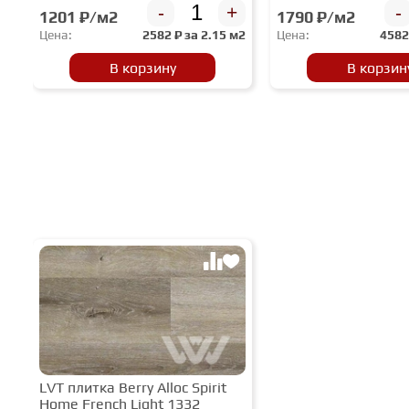
-
+
-
1201 ₽/м2
1790 ₽/м2
Цена:
2582
₽ за
2.15 м2
Цена:
458
В корзину
В корзин
LVT плитка Berry Alloc Spirit
Home French Light 1332