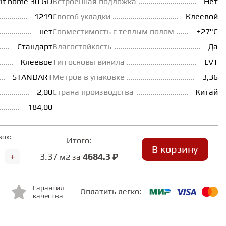
rit home 30 GD
Встроенная подложка
Нет
1219
Способ укладки
Клеевой
нет
Совместимость с теплым полом
+27°С
Стандарт
Влагостойкость
Да
Клеевое
Тип основы винила
LVT
STANDART
Метров в упаковке
3,36
2,00
Страна производства
Китай
184,00
вок:
Итого:
В корзину
+
3.37
4684.3 ₽
м2 за
Гарантия
Оплатить легко:
качества