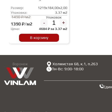
Размер:
1219x184,00x2,00
Упаковка:
3.37 м2
1490 ₽/м2
Упаковок
-
+
1390 ₽/м2
Цена:
4684
₽ за
3.37 м2
В корзину
Холмистая 68, к.1, п.263
Воронеж
Пн-Вс: 9:00-18:00
Еди