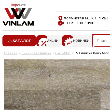
Воро
неж
Холмистая 68, к.1, п.263
Пн-Вс: 9:00-18:00
КАТАЛОГ
АКЦИИ
НОВИНКИ
Главная
Виниловая плитка
BerryAlloc
LVT плитка Berry Alloc