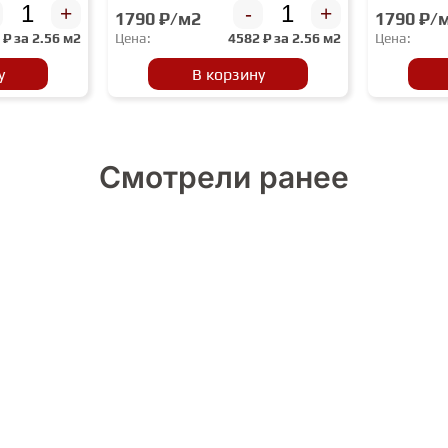
+
-
+
1790 ₽/м2
1790 ₽/
2
₽ за
2.56 м2
Цена:
4582
₽ за
2.56 м2
Цена:
у
В корзину
Смотрели ранее