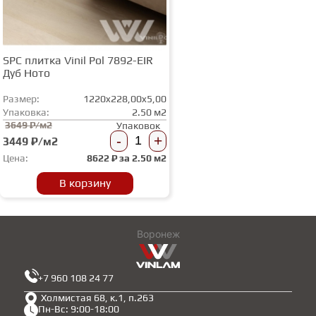
SPC плитка Vinil Pol 7892-EIR
Дуб Ното
Размер:
1220x228,00x5,00
Упаковка:
2.50 м2
3649 ₽/м2
Упаковок
-
+
3449 ₽/м2
Цена:
8622
₽ за
2.50 м2
В корзину
Воронеж
+7 960 108 24 77
Холмистая 68, к.1, п.263
Пн-Вс: 9:00-18:00