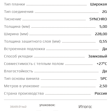
Тип планки
Широкая
ГРУНТОВКИ
Тип соединения
2G
Тиснение
SYNCHRO
ТЕПЛЫЙ ПОЛ
Толщина (мм)
5,00
Ширина (мм)
228,00
Толщина зашитного слоя (мм)
0,55
ТЕРМОПАРКЕТ
Встроенная подложка
Да
Способ укладки
Замковый
ЭКОМАССИВ
Совместимость с теплым полом
+27°С
Влагостойкость
Да
МАССИВНАЯ ДОСКА
Тип основы винила
SPC
Метров в упаковке
2,50
ИСКУССТВЕННАЯ ТРАВА
Страна производства
Россия
упаковок:
Итого:
3649 ₽/м2
ИНЖЕНЕРНЫЙ МОДУЛЬ