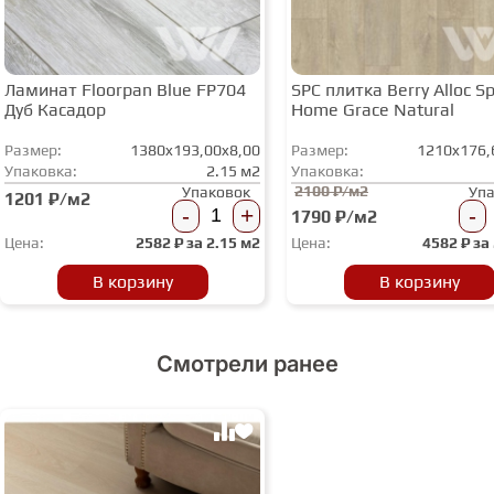
Ламинат Floorpan Blue FP704
SPC плитка Berry Alloc Spi
Дуб Касадор
Home Grace Natural
Размер:
1380x193,00x8,00
Размер:
1210x176,
Упаковка:
2.15 м2
Упаковка:
2100 ₽/м2
Упаковок
Уп
1201 ₽/м2
-
+
-
1790 ₽/м2
Цена:
2582
₽ за
2.15 м2
Цена:
4582
₽ за
В корзину
В корзину
Смотрели ранее