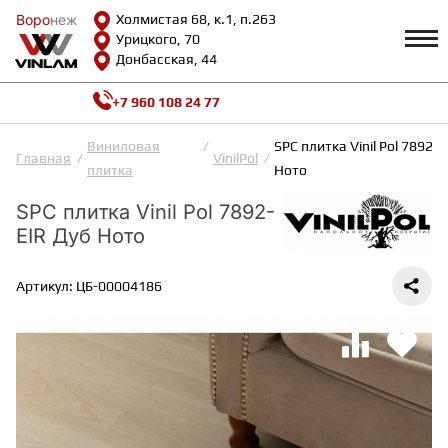
Воро
Воро
неж
неж
Холмистая 68, к.1, п.263
Урицкого, 70
Донбасская, 44
+7 960 108 24 77
Профиль
КАТАЛОГ
Виниловая
SPC плитка Vinil Pol 7892-E
Главная
VinilPol
плитка
Ното
Доставка и оплата
ВИНИЛОВАЯ ПЛИТКА
Возврат и гарантии
SPC плитка Vinil Pol 7892-
Сотрудничество
EIR Дуб Ното
Вопросы и ответы
Видеообзоры
ЛАМИНАТ
Артикул: ЦБ-00004186
Полезная информация
Как выбрать
Калькулятор
ИНЖЕНЕРНАЯ ДОСКА
О нас
Контакты
ПАРКЕТНАЯ ДОСКА