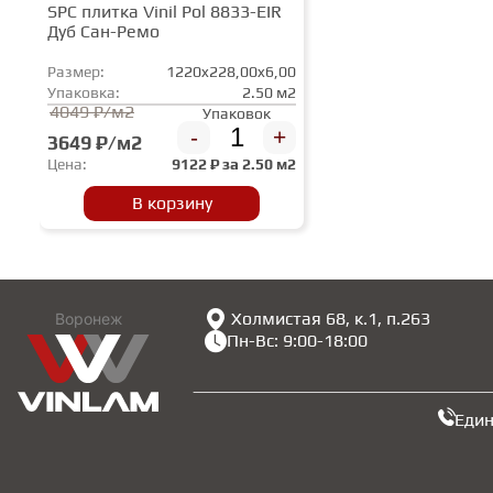
SPC плитка Vinil Pol 8833-EIR
Дуб Сан-Ремо
Размер:
1220x228,00x6,00
Упаковка:
2.50 м2
4049 ₽/м2
Упаковок
-
+
3649 ₽/м2
Цена:
9122
₽ за
2.50 м2
В корзину
Холмистая 68, к.1, п.263
Воронеж
Пн-Вс: 9:00-18:00
Еди