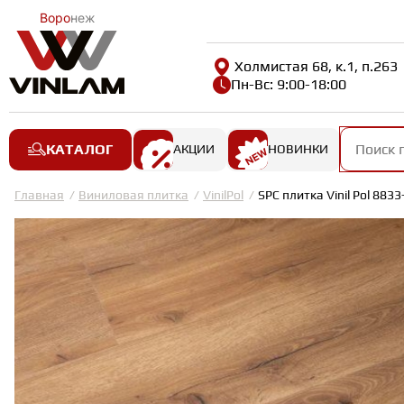
Воро
неж
Холмистая 68, к.1, п.263
Пн-Вс: 9:00-18:00
КАТАЛОГ
АКЦИИ
НОВИНКИ
Главная
Виниловая плитка
VinilPol
SPC плитка Vinil Pol 883