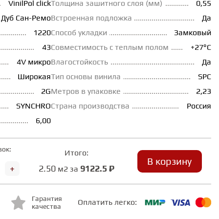
VinilPol click
Толщина зашитного слоя (мм)
0,55
R Дуб Сан-Ремо
Встроенная подложка
Да
1220
Способ укладки
Замковый
43
Совместимость с теплым полом
+27°С
4V микро
Влагостойкость
Да
Широкая
Тип основы винила
SPC
2G
Метров в упаковке
2,23
SYNCHRO
Страна производства
Россия
6,00
вок:
Итого:
В корзину
+
2.50
9122.5 ₽
м2 за
Гарантия
Оплатить легко:
качества