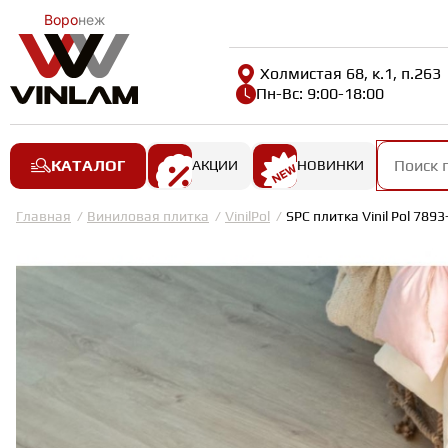
Воро
неж
Холмистая 68, к.1, п.263
Пн-Вс: 9:00-18:00
КАТАЛОГ
АКЦИИ
НОВИНКИ
Главная
Виниловая плитка
VinilPol
SPC плитка Vinil Pol 789