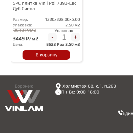
SPC плитка Vinil Pol 7893-EIR
Дуб Сиена
Размер:
1220x228,00x5,00
Упаковка:
2.50 м2
3649 ₽/м2
Упаковок
-
+
3449 ₽/м2
Цена:
8622
₽ за
2.50 м2
В корзину
Холмистая 68, к.1, п.263
Воронеж
Пн-Вс: 9:00-18:00
Еди