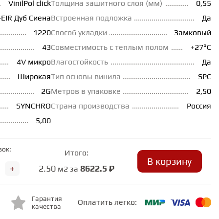
VinilPol click
Толщина зашитного слоя (мм)
0,55
-EIR Дуб Сиена
Встроенная подложка
Да
1220
Способ укладки
Замковый
43
Совместимость с теплым полом
+27°С
4V микро
Влагостойкость
Да
Широкая
Тип основы винила
SPC
2G
Метров в упаковке
2,50
SYNCHRO
Страна производства
Россия
5,00
вок:
Итого:
В корзину
+
2.50
8622.5 ₽
м2 за
Гарантия
Оплатить легко:
качества