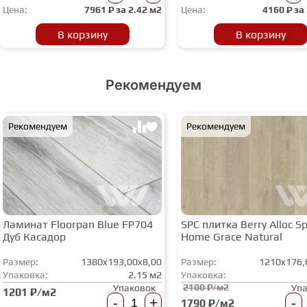
Цена:
7961
₽ за
2.42 м2
Цена:
4160
₽ за
В корзину
В корзину
Рекомендуем
Рекомендуем
Рекомендуем
Ламинат Floorpan Blue FP704
SPC плитка Berry Alloc Spi
Дуб Касадор
Home Grace Natural
Размер:
1380x193,00x8,00
Размер:
1210x176,
Упаковка:
2.15 м2
Упаковка:
2100 ₽/м2
Упаковок
Уп
1201 ₽/м2
-
+
-
1790 ₽/м2