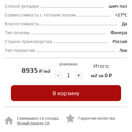
Способ укладки
шип-паз
ГРУНТОВКИ
Совместимость с теплым полом
+27°С
Влагостойкость
Да
ТЕПЛЫЙ ПОЛ
Тип основы
Фанера
Страна производства
Россия
ТЕРМОПАРКЕТ
Тип покрытия
Лак
упаковок:
Итого:
8935
ЭКОМАССИВ
₽/м2
-
+
0 ₽
м2 за
МАССИВНАЯ ДОСКА
В корзину
ИСКУССТВЕННАЯ ТРАВА
Самовывоз со склада.
Гарантия качества
Ясный проезд 1А
ИНЖЕНЕРНЫЙ МОДУЛЬ