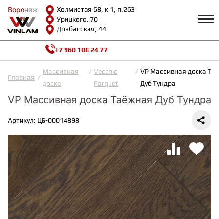
Воро
Воро
неж
неж
Холмистая 68, к.1, п.263
Урицкого, 70
Донбасская, 44
+7 960 108 24 77
Профиль
КАТАЛОГ
Массивная
Vecchio
VP Массивная доска Та
Главная
доска
Parquet
Дуб Тундра
Доставка и оплата
VP Массивная доска Таёжная Дуб Тундра
ВИНИЛОВАЯ ПЛИТКА
Возврат и гарантии
Сотрудничество
Артикул: ЦБ-00014898
Вопросы и ответы
Видеообзоры
ЛАМИНАТ
Полезная информация
Как выбрать
Калькулятор
ИНЖЕНЕРНАЯ ДОСКА
О нас
Контакты
ПАРКЕТНАЯ ДОСКА