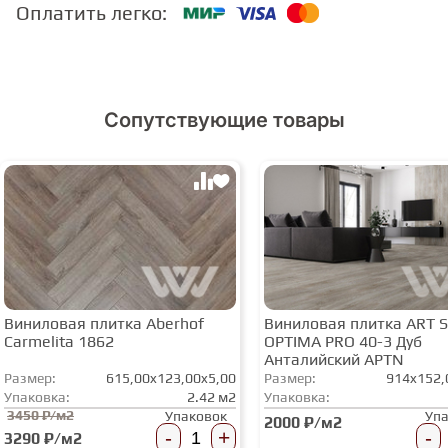
Оплатить легко:
СТУПЕНИ
ФАНЕРА
Сопутствующие товары
МИНЕРАЛЬНО-КАМЕННЫЙ
ЛАМИНАТ MSPC
ЛАМИНАТ SWF
Виниловая плитка Aberhof
Виниловая плитка ART 
Carmelita 1862
OPTIMA PRO 40-3 Дуб
Анталийский APTN
Размер:
615,00x123,00x5,00
Размер:
914x152,
Упаковка:
2.42 м2
Упаковка:
3450 ₽/м2
Упаковок
Уп
2000 ₽/м2
-
+
-
3290 ₽/м2