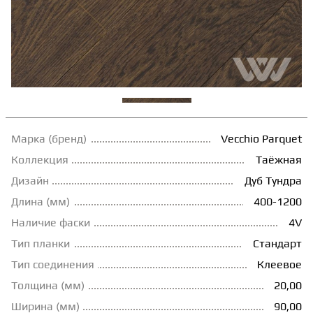
ТЕРРАСНАЯ ДОСКА
КОВРОВАЯ ПЛИТКА
МОДУЛЬНЫЕ ПВХ
Марка (бренд)
Vecchio Parquet
ПОДЛОЖКА
Коллекция
Таёжная
Дизайн
Дуб Тундра
ПЛИНТУС
Длина (мм)
400-1200
Наличие фаски
4V
Тип планки
Стандарт
КЛЕЙ
Тип соединения
Клеевое
Толщина (мм)
20,00
НАЛИВНОЙ ПОЛ
Ширина (мм)
90,00