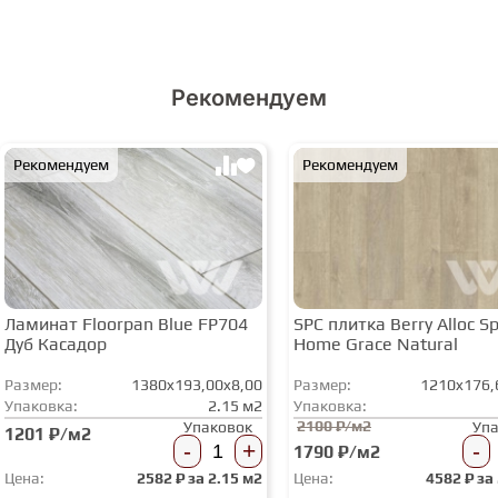
Рекомендуем
Рекомендуем
Рекомендуем
Ламинат Floorpan Blue FP704
SPC плитка Berry Alloc Spi
Дуб Касадор
Home Grace Natural
Размер:
1380x193,00x8,00
Размер:
1210x176,
Упаковка:
2.15 м2
Упаковка:
2100 ₽/м2
Упаковок
Уп
1201 ₽/м2
-
+
-
1790 ₽/м2
Цена:
2582
₽ за
2.15 м2
Цена:
4582
₽ за