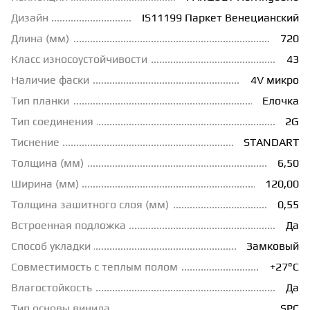
Дизайн
IS11199 Паркет Венецианский
ГРУНТОВКИ
Длина (мм)
720
Класс износоустойчивости
43
ТЕПЛЫЙ ПОЛ
Наличие фаски
4V микро
Тип планки
Елочка
ТЕРМОПАРКЕТ
Тип соединения
2G
Тиснение
STANDART
ЭКОМАССИВ
Толщина (мм)
6,50
Ширина (мм)
120,00
Толщина зашитного слоя (мм)
0,55
МАССИВНАЯ ДОСКА
Встроенная подложка
Да
Способ укладки
Замковый
ИСКУССТВЕННАЯ ТРАВА
Совместимость с теплым полом
+27°С
Влагостойкость
Да
ИНЖЕНЕРНЫЙ МОДУЛЬ
Тип основы винила
SPC