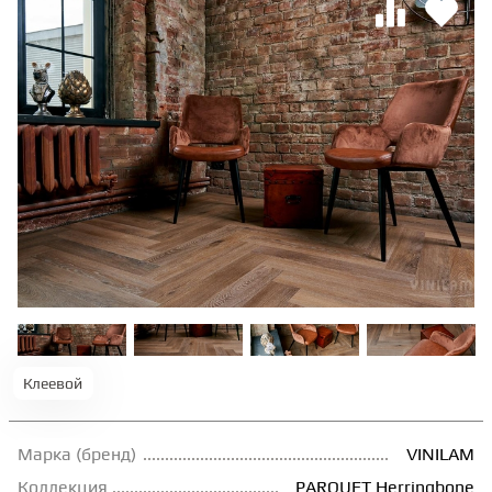
ТЕРРАСНАЯ ДОСКА
КОВРОВАЯ ПЛИТКА
МОДУЛЬНЫЕ ПВХ
ПОДЛОЖКА
ПЛИНТУС
Клеевой
КЛЕЙ
Марка (бренд)
VINILAM
НАЛИВНОЙ ПОЛ
Коллекция
PARQUET Herringbone