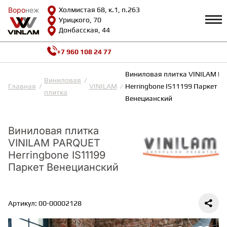
Воро
Воро
неж
неж
Холмистая 68, к.1, п.263
Урицкого, 70
Донбасская, 44
+7 960 108 24 77
Профиль
КАТАЛОГ
Виниловая плитка VINILAM P
Виниловая
Главная
VINILAM
Herringbone IS11199 Паркет
плитка
Доставка и оплата
Венецианский
ВИНИЛОВАЯ ПЛИТКА
Возврат и гарантии
Сотрудничество
Вопросы и ответы
Виниловая плитка
Видеообзоры
ЛАМИНАТ
VINILAM PARQUET
Полезная информация
Herringbone IS11199
Как выбрать
Паркет Венецианский
Калькулятор
ИНЖЕНЕРНАЯ ДОСКА
О нас
Контакты
Артикул: 00-00002128
ПАРКЕТНАЯ ДОСКА