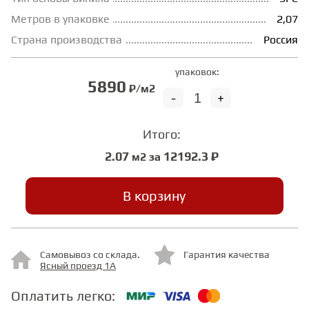
Метров в упаковке
2,07
СТУПЕНИ
Страна производства
Россия
упаковок:
ФАНЕРА
5890
₽/м2
-
+
МИНЕРАЛЬНО-КАМЕННЫЙ
ЛАМИНАТ MSPC
Итого:
2.07
12192.3 ₽
м2 за
ЛАМИНАТ SWF
В корзину
Самовывоз со склада.
Гарантия качества
Ясный проезд 1А
Оплатить легко: