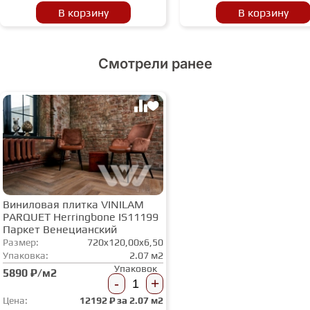
В корзину
В корзину
Смотрели ранее
Виниловая плитка VINILAM
PARQUET Herringbone IS11199
Паркет Венецианский
Размер:
720x120,00x6,50
Упаковка:
2.07 м2
Упаковок
5890 ₽/м2
-
+
Цена:
12192
₽ за
2.07 м2