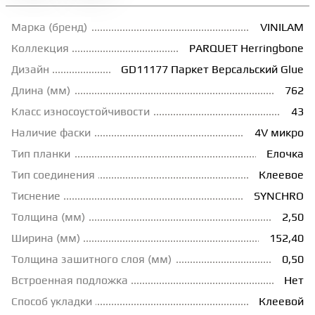
ГРУНТОВКИ
Марка (бренд)
VINILAM
Коллекция
PARQUET Herringbone
Дизайн
GD11177 Паркет Версальский Glue
ТЕПЛЫЙ ПОЛ
Длина (мм)
762
Класс износоустойчивости
43
ТЕРМОПАРКЕТ
Наличие фаски
4V микро
Тип планки
Елочка
ЭКОМАССИВ
Тип соединения
Клеевое
Тиснение
SYNCHRO
МАССИВНАЯ ДОСКА
Толщина (мм)
2,50
Ширина (мм)
152,40
ИСКУССТВЕННАЯ ТРАВА
Толщина зашитного слоя (мм)
0,50
Встроенная подложка
Нет
Способ укладки
Клеевой
ИНЖЕНЕРНЫЙ МОДУЛЬ