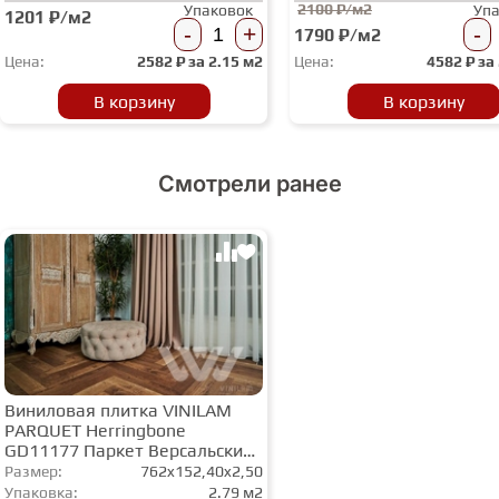
2100 ₽/м2
Упаковок
Уп
1201 ₽/м2
-
+
-
1790 ₽/м2
Цена:
2582
₽ за
2.15 м2
Цена:
4582
₽ за
В корзину
В корзину
Смотрели ранее
Виниловая плитка VINILAM
PARQUET Herringbone
GD11177 Паркет Версальский
Glue
Размер:
762x152,40x2,50
Упаковка:
2.79 м2