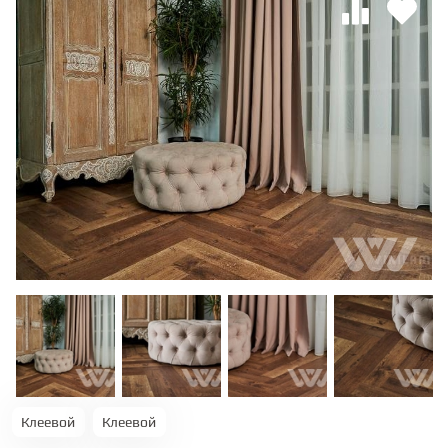
ТЕРРАСНАЯ ДОСКА
КОВРОВАЯ ПЛИТКА
МОДУЛЬНЫЕ ПВХ
ПОДЛОЖКА
ПЛИНТУС
КЛЕЙ
НАЛИВНОЙ ПОЛ
Клеевой
Клеевой