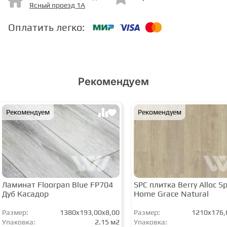
Ясный проезд 1А
Оплатить легко:
Рекомендуем
Рекомендуем
Рекомендуем
Ламинат Floorpan Blue FP704
SPC плитка Berry Alloc Spi
Дуб Касадор
Home Grace Natural
Размер:
1380x193,00x8,00
Размер:
1210x176,
Упаковка:
2.15 м2
Упаковка: