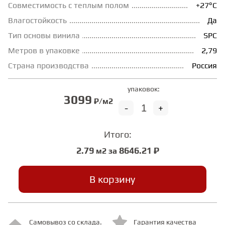
Совместимость с теплым полом
+27°С
Влагостойкость
Да
СТУПЕНИ
Тип основы винила
SPC
Метров в упаковке
2,79
ФАНЕРА
Страна производства
Россия
МИНЕРАЛЬНО-КАМЕННЫЙ
упаковок:
ЛАМИНАТ MSPC
3099
₽/м2
-
+
ЛАМИНАТ SWF
Итого:
2.79
8646.21 ₽
м2 за
В корзину
Самовывоз со склада.
Гарантия качества