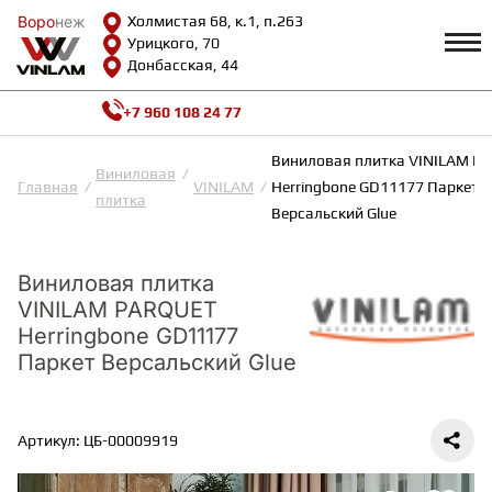
Воро
Воро
неж
неж
Холмистая 68, к.1, п.263
Урицкого, 70
Донбасская, 44
+7 960 108 24 77
Профиль
КАТАЛОГ
Виниловая плитка VINILAM P
Виниловая
Главная
VINILAM
Herringbone GD11177 Паркет
плитка
Доставка и оплата
Версальский Glue
ВИНИЛОВАЯ ПЛИТКА
Возврат и гарантии
Сотрудничество
Вопросы и ответы
Виниловая плитка
Видеообзоры
ЛАМИНАТ
VINILAM PARQUET
Полезная информация
Herringbone GD11177
Как выбрать
Паркет Версальский Glue
Калькулятор
ИНЖЕНЕРНАЯ ДОСКА
О нас
Контакты
Артикул: ЦБ-00009919
ПАРКЕТНАЯ ДОСКА