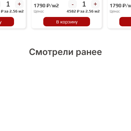
+
-
+
1790 ₽/м2
1790 ₽/
2
₽ за
2.56 м2
Цена:
4582
₽ за
2.56 м2
Цена:
у
В корзину
Смотрели ранее