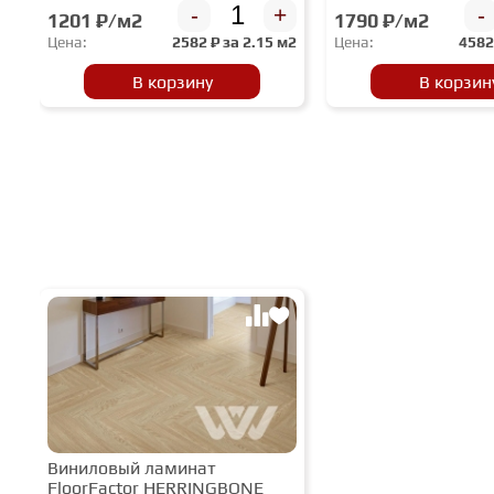
-
+
-
1201 ₽/м2
1790 ₽/м2
Цена:
2582
₽ за
2.15 м2
Цена:
458
В корзину
В корзин
Виниловый ламинат
FloorFactor HERRINGBONE