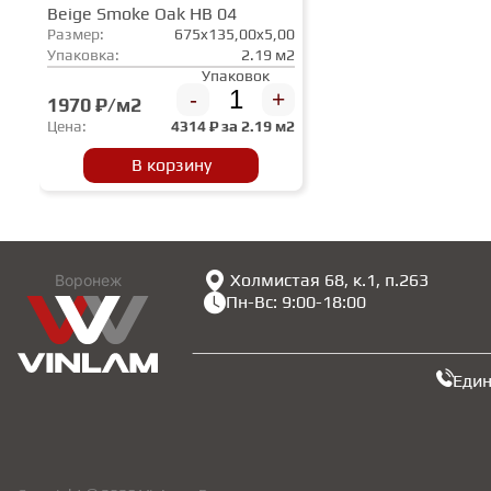
Beige Smoke Oak HB 04
Размер:
675x135,00x5,00
Упаковка:
2.19 м2
Упаковок
-
+
1970 ₽/м2
Цена:
4314
₽ за
2.19 м2
В корзину
Холмистая 68, к.1, п.263
Воронеж
Пн-Вс: 9:00-18:00
Еди