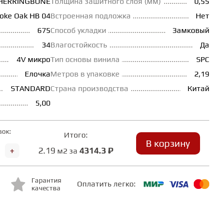
HERRINGBONE
Толщина зашитного слоя (мм)
0,55
oke Oak HB 04
Встроенная подложка
Нет
675
Способ укладки
Замковый
34
Влагостойкость
Да
4V микро
Тип основы винила
SPC
Елочка
Метров в упаковке
2,19
STANDARD
Страна производства
Китай
5,00
вок:
Итого:
В корзину
+
2.19
4314.3 ₽
м2 за
Гарантия
Оплатить легко:
качества