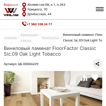
Воро
Воро
неж
неж
Холмистая 68, к.1, п.263
Урицкого, 70
Донбасская, 44
+7 960 108 24 77
Профиль
КАТАЛОГ
Виниловая
Виниловый ламинат FloorFa
Главная
FloorFactor
плитка
Classic Sic.09 Oak Light Tob
Доставка и оплата
Виниловый ламинат FloorFactor Classic
ВИНИЛОВАЯ ПЛИТКА
Возврат и гарантии
Sic.09 Oak Light Tobacco
Сотрудничество
Вопросы и ответы
Видеообзоры
Артикул: ЦБ-00004229
ЛАМИНАТ
Полезная информация
Как выбрать
Калькулятор
ИНЖЕНЕРНАЯ ДОСКА
О нас
Контакты
ПАРКЕТНАЯ ДОСКА