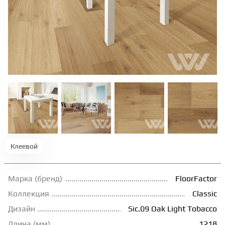
ТЕРРАСНАЯ ДОСКА
КОВРОВАЯ ПЛИТКА
МОДУЛЬНЫЕ ПВХ
ПОДЛОЖКА
ПЛИНТУС
Клеевой
КЛЕЙ
Марка (бренд)
FloorFactor
Коллекция
Classic
Дизайн
Sic.09 Oak Light Tobacco
НАЛИВНОЙ ПОЛ
Длина (мм)
1218