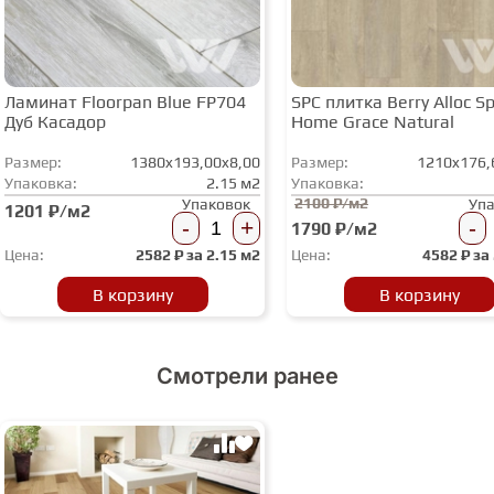
Ламинат Floorpan Blue FP704
SPC плитка Berry Alloc Spi
Дуб Касадор
Home Grace Natural
Размер:
1380x193,00x8,00
Размер:
1210x176,
Упаковка:
2.15 м2
Упаковка:
2100 ₽/м2
Упаковок
Уп
1201 ₽/м2
-
+
-
1790 ₽/м2
Цена:
2582
₽ за
2.15 м2
Цена:
4582
₽ за
В корзину
В корзину
Смотрели ранее