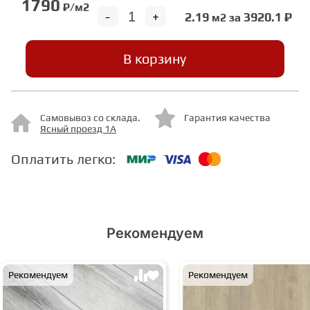
1790
₽/м2
-
+
2.19
3920.1 ₽
м2 за
СТУПЕНИ
В корзину
ФАНЕРА
Самовывоз со склада.
Гарантия качества
МИНЕРАЛЬНО-КАМЕННЫЙ
Ясный проезд 1А
ЛАМИНАТ MSPC
Оплатить легко:
ЛАМИНАТ SWF
Рекомендуем
Рекомендуем
Рекомендуем