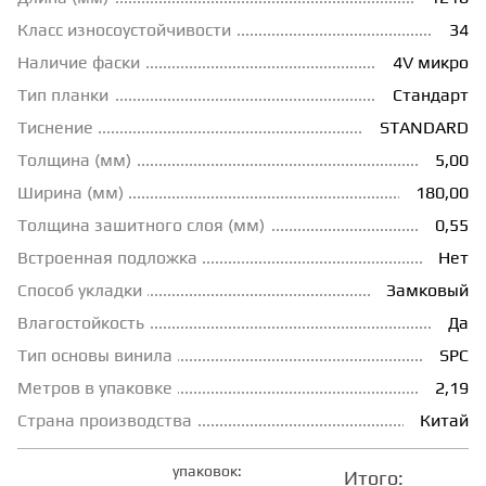
Класс износоустойчивости
34
ГРУНТОВКИ
Наличие фаски
4V микро
Тип планки
Стандарт
ТЕПЛЫЙ ПОЛ
Тиснение
STANDARD
Толщина (мм)
5,00
ТЕРМОПАРКЕТ
Ширина (мм)
180,00
Толщина зашитного слоя (мм)
0,55
ЭКОМАССИВ
Встроенная подложка
Нет
Способ укладки
Замковый
Влагостойкость
Да
МАССИВНАЯ ДОСКА
Тип основы винила
SPC
Метров в упаковке
2,19
ИСКУССТВЕННАЯ ТРАВА
Страна производства
Китай
ИНЖЕНЕРНЫЙ МОДУЛЬ
упаковок:
Итого: