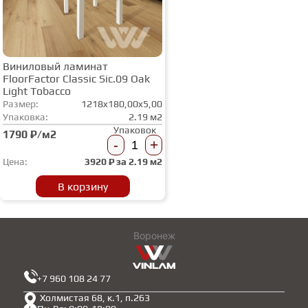
Виниловый ламинат
FloorFactor Classic Sic.09 Oak
Light Tobacco
Размер:
1218x180,00x5,00
Упаковка:
2.19 м2
Упаковок
1790 ₽/м2
-
+
Цена:
3920
₽ за
2.19 м2
В корзину
Воронеж
+7 960 108 24 77
Холмистая 68, к.1, п.263