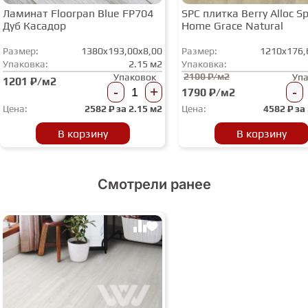
Ламинат Floorpan Blue FP704
SPC плитка Berry Alloc Spi
Дуб Касадор
Home Grace Natural
Размер:
1380x193,00x8,00
Размер:
1210x176,
Упаковка:
2.15 м2
Упаковка:
2100 ₽/м2
Упаковок
Уп
1201 ₽/м2
-
+
-
1790 ₽/м2
Цена:
2582
₽ за
2.15 м2
Цена:
4582
₽ за
В корзину
В корзину
Смотрели ранее