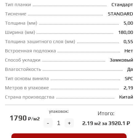
Тип планки
Стандарт
ГРУНТОВКИ
Тиснение
STANDARD
Толщина (мм)
5,00
ТЕПЛЫЙ ПОЛ
Ширина (мм)
180,00
Толщина зашитного слоя (мм)
0,55
Встроенная подложка
Нет
ТЕРМОПАРКЕТ
Способ укладки
Замковый
Влагостойкость
Да
ЭКОМАССИВ
Тип основы винила
SPC
Метров в упаковке
2,19
МАССИВНАЯ ДОСКА
Страна производства
Китай
упаковок:
Итого:
ИСКУССТВЕННАЯ ТРАВА
1790
₽/м2
-
+
2.19
3920.1 ₽
м2 за
ИНЖЕНЕРНЫЙ МОДУЛЬ