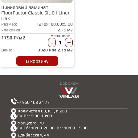
Виниловый ламинат
FloorFactor Classic Sic.01 Linen
Oak
Размер:
1218x180,00x5,00
Упаковка:
2.19 м2
Упаковок
1790 ₽/м2
-
+
Цена:
3920
₽ за
2.19 м2
В корзину
Воронеж
+7 960 108 24 77
Холмистая 68, к.1, п.263
Пн-Вс: 9:00-18:00
Урицкого, 70
Пн-Сб: 10:00-20:00, Вс: 10:00-19:00
Донбасская, 44