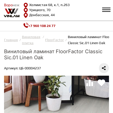
Воро
Воро
неж
неж
Холмистая 68, к.1, п.263
Урицкого, 70
Донбасская, 44
+7 960 108 24 77
Профиль
КАТАЛОГ
Виниловая
Виниловый ламинат FloorF
Главная
FloorFactor
плитка
Classic Sic.01 Linen Oak
Доставка и оплата
Виниловый ламинат FloorFactor Classic
ВИНИЛОВАЯ ПЛИТКА
Возврат и гарантии
Sic.01 Linen Oak
Сотрудничество
Вопросы и ответы
Видеообзоры
Артикул: ЦБ-00004237
ЛАМИНАТ
Полезная информация
Как выбрать
Калькулятор
ИНЖЕНЕРНАЯ ДОСКА
О нас
Контакты
ПАРКЕТНАЯ ДОСКА