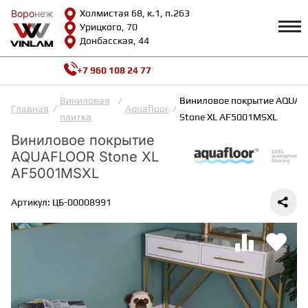
Воро
Воро
неж
неж
Холмистая 68, к.1, п.263
Урицкого, 70
Донбасская, 44
+7 960 108 24 77
Профиль
КАТАЛОГ
Виниловая
Виниловое покрытие AQUA
Главная
Aquafloor
плитка
Stone XL AF5001MSXL
Доставка и оплата
Виниловое покрытие
ВИНИЛОВАЯ ПЛИТКА
Возврат и гарантии
AQUAFLOOR Stone XL
Сотрудничество
Вопросы и ответы
AF5001MSXL
Видеообзоры
ЛАМИНАТ
Полезная информация
Артикул: ЦБ-00008991
Как выбрать
Калькулятор
ИНЖЕНЕРНАЯ ДОСКА
О нас
Контакты
ПАРКЕТНАЯ ДОСКА