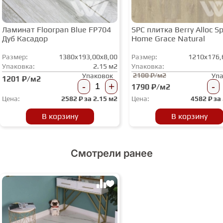
Ламинат Floorpan Blue FP704
SPC плитка Berry Alloc Spi
Дуб Касадор
Home Grace Natural
Размер:
1380x193,00x8,00
Размер:
1210x176,
Упаковка:
2.15 м2
Упаковка:
2100 ₽/м2
Упаковок
Уп
1201 ₽/м2
-
+
-
1790 ₽/м2
Цена:
2582
₽ за
2.15 м2
Цена:
4582
₽ за
В корзину
В корзину
Смотрели ранее