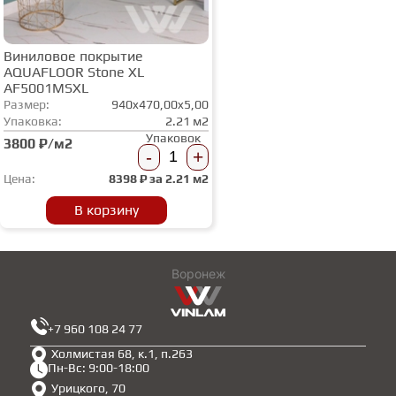
Виниловое покрытие
AQUAFLOOR Stone XL
AF5001MSXL
Размер:
940x470,00x5,00
Упаковка:
2.21 м2
Упаковок
3800 ₽/м2
-
+
Цена:
8398
₽ за
2.21 м2
В корзину
Воронеж
+7 960 108 24 77
Холмистая 68, к.1, п.263
Пн-Вс: 9:00-18:00
Урицкого, 70