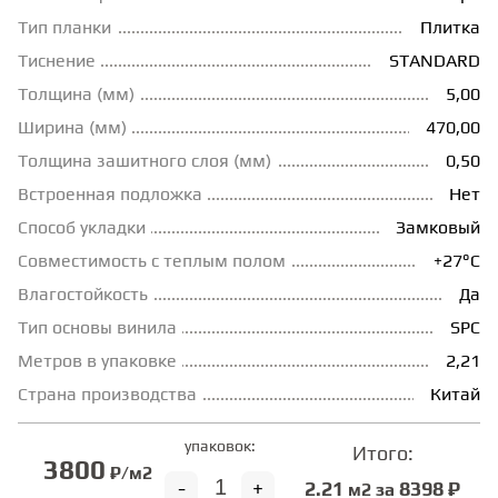
Тип планки
Плитка
ГРУНТОВКИ
Тиснение
STANDARD
Толщина (мм)
5,00
ТЕПЛЫЙ ПОЛ
Ширина (мм)
470,00
Толщина зашитного слоя (мм)
0,50
ТЕРМОПАРКЕТ
Встроенная подложка
Нет
Способ укладки
Замковый
Совместимость с теплым полом
+27°С
ЭКОМАССИВ
Влагостойкость
Да
Тип основы винила
SPC
МАССИВНАЯ ДОСКА
Метров в упаковке
2,21
Страна производства
Китай
ИСКУССТВЕННАЯ ТРАВА
упаковок:
Итого:
3800
₽/м2
ИНЖЕНЕРНЫЙ МОДУЛЬ
-
+
2.21
8398 ₽
м2 за