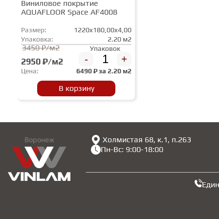
Виниловое покрытие
AQUAFLOOR Space AF4008
Размер:
1220x180,00x4,00
Упаковка:
2.20 м2
3450 ₽/м2
Упаковок
-
+
2950 ₽/м2
Цена:
6490
₽ за
2.20 м2
В корзину
Холмистая 68, к.1, п.263
Воронеж
Пн-Вс: 9:00-18:00
Еди