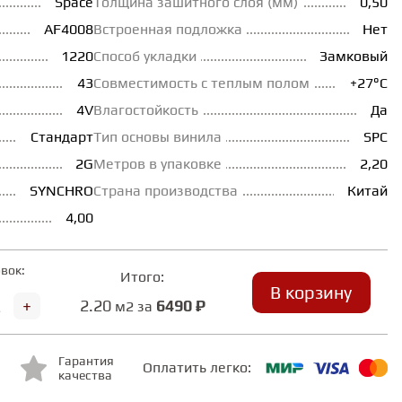
Space
Толщина зашитного слоя (мм)
0,50
AF4008
Встроенная подложка
Нет
1220
Способ укладки
Замковый
43
Совместимость с теплым полом
+27°С
4V
Влагостойкость
Да
Стандарт
Тип основы винила
SPC
2G
Метров в упаковке
2,20
SYNCHRO
Страна производства
Китай
4,00
вок:
Итого:
В корзину
+
2.20
6490 ₽
м2 за
Гарантия
Оплатить легко:
качества