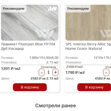
Рекомендуем
Рекомендуем
Ламинат Floorpan Blue FP704
SPC плитка Berry Alloc Spi
Дуб Касадор
Home Grace Natural
Размер:
1380x193,00x8,00
Размер:
1210x176,
Упаковка:
2.15 м2
Упаковка:
2100 ₽/м2
Упаковок
Уп
1201 ₽/м2
-
+
-
1790 ₽/м2
Цена:
2582
₽ за
2.15 м2
Цена:
4582
₽ за
В корзину
В корзину
Смотрели ранее