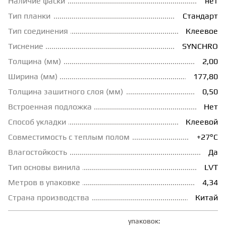
Наличие фаски
нет
Тип планки
Стандарт
ГРУНТОВКИ
Тип соединения
Клеевое
Тиснение
SYNCHRO
ТЕПЛЫЙ ПОЛ
Толщина (мм)
2,00
Ширина (мм)
177,80
ТЕРМОПАРКЕТ
Толщина зашитного слоя (мм)
0,50
Встроенная подложка
Нет
ЭКОМАССИВ
Способ укладки
Клеевой
Совместимость с теплым полом
+27°С
МАССИВНАЯ ДОСКА
Влагостойкость
Да
Тип основы винила
LVT
Метров в упаковке
4,34
ИСКУССТВЕННАЯ ТРАВА
Страна производства
Китай
ИНЖЕНЕРНЫЙ МОДУЛЬ
упаковок: