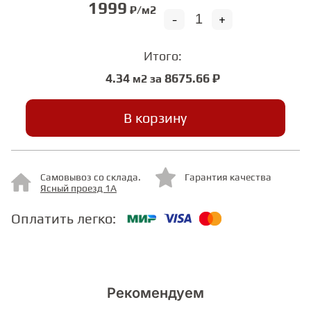
1999
₽/м2
-
+
СТУПЕНИ
Итого:
4.34
8675.66 ₽
м2 за
ФАНЕРА
В корзину
МИНЕРАЛЬНО-КАМЕННЫЙ
ЛАМИНАТ MSPC
ЛАМИНАТ SWF
Самовывоз со склада.
Гарантия качества
Ясный проезд 1А
Оплатить легко:
Рекомендуем