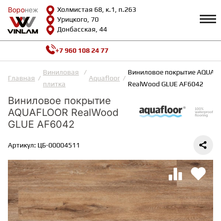
Воро
Воро
неж
неж
Холмистая 68, к.1, п.263
Урицкого, 70
Донбасская, 44
+7 960 108 24 77
Профиль
КАТАЛОГ
Виниловая
Виниловое покрытие AQUAF
Главная
Aquafloor
плитка
RealWood GLUE AF6042
Доставка и оплата
Виниловое покрытие
ВИНИЛОВАЯ ПЛИТКА
Возврат и гарантии
AQUAFLOOR RealWood
Сотрудничество
Вопросы и ответы
GLUE AF6042
Видеообзоры
ЛАМИНАТ
Полезная информация
Артикул: ЦБ-00004511
Как выбрать
Калькулятор
ИНЖЕНЕРНАЯ ДОСКА
О нас
Контакты
ПАРКЕТНАЯ ДОСКА