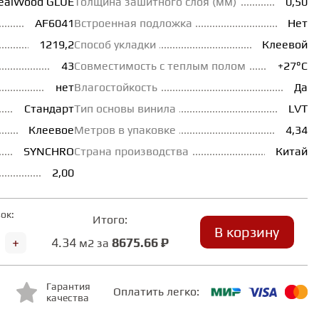
ealWood GLUE
Толщина зашитного слоя (мм)
0,50
AF6041
Встроенная подложка
Нет
1219,2
Способ укладки
Клеевой
43
Совместимость с теплым полом
+27°С
нет
Влагостойкость
Да
Стандарт
Тип основы винила
LVT
Клеевое
Метров в упаковке
4,34
SYNCHRO
Страна производства
Китай
2,00
ок:
Итого:
В корзину
+
4.34
8675.66 ₽
м2 за
Гарантия
Оплатить легко:
качества