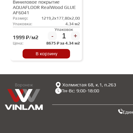
Виниловое покрытие
AQUAFLOOR RealWood GLUE
AF6041
Размер:
1219,2x177,80x2,00
Упаковка:
4.34 м2
Упаковок
-
+
1999 ₽/м2
Цена:
8675
₽ за
4.34 м2
В корзину
Холмистая 68, к.1, п.263
Воронеж
Пн-Вс: 9:00-18:00
Еди