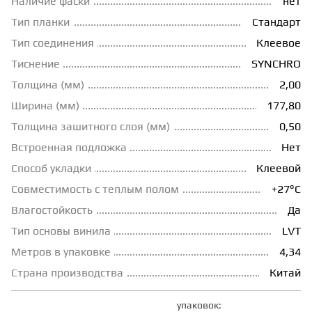
Наличие фаски
нет
Тип планки
Стандарт
ГРУНТОВКИ
Тип соединения
Клеевое
Тиснение
SYNCHRO
ТЕПЛЫЙ ПОЛ
Толщина (мм)
2,00
Ширина (мм)
177,80
ТЕРМОПАРКЕТ
Толщина зашитного слоя (мм)
0,50
Встроенная подложка
Нет
ЭКОМАССИВ
Способ укладки
Клеевой
Совместимость с теплым полом
+27°С
МАССИВНАЯ ДОСКА
Влагостойкость
Да
Тип основы винила
LVT
Метров в упаковке
4,34
ИСКУССТВЕННАЯ ТРАВА
Страна производства
Китай
ИНЖЕНЕРНЫЙ МОДУЛЬ
упаковок: