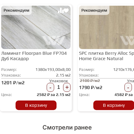
Рекомендуем
Рекомендуем
Ламинат Floorpan Blue FP704
SPC плитка Berry Alloc Spi
Дуб Касадор
Home Grace Natural
Размер:
1380x193,00x8,00
Размер:
1210x176,
Упаковка:
2.15 м2
Упаковка:
2100 ₽/м2
Упаковок
Уп
1201 ₽/м2
-
+
-
1790 ₽/м2
Цена:
2582
₽ за
2.15 м2
Цена:
4582
₽ за
В корзину
В корзину
Смотрели ранее