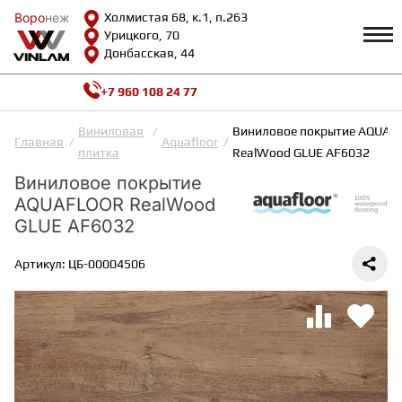
Воро
Воро
неж
неж
Холмистая 68, к.1, п.263
Урицкого, 70
Донбасская, 44
+7 960 108 24 77
Профиль
КАТАЛОГ
Виниловая
Виниловое покрытие AQUAF
Главная
Aquafloor
плитка
RealWood GLUE AF6032
Доставка и оплата
Виниловое покрытие
ВИНИЛОВАЯ ПЛИТКА
Возврат и гарантии
AQUAFLOOR RealWood
Сотрудничество
Вопросы и ответы
GLUE AF6032
Видеообзоры
ЛАМИНАТ
Полезная информация
Артикул: ЦБ-00004506
Как выбрать
Калькулятор
ИНЖЕНЕРНАЯ ДОСКА
О нас
Контакты
ПАРКЕТНАЯ ДОСКА