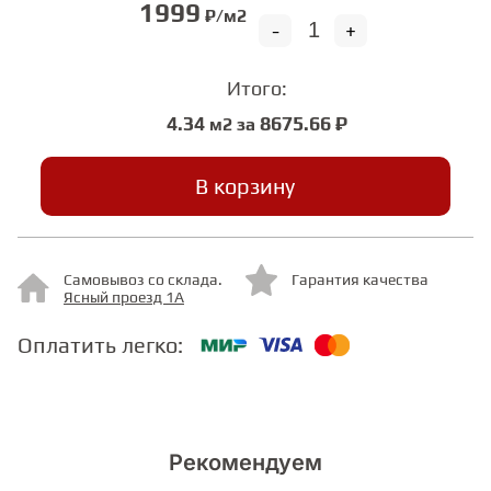
1999
₽/м2
-
+
СТУПЕНИ
Итого:
4.34
8675.66 ₽
м2 за
ФАНЕРА
В корзину
МИНЕРАЛЬНО-КАМЕННЫЙ
ЛАМИНАТ MSPC
ЛАМИНАТ SWF
Самовывоз со склада.
Гарантия качества
Ясный проезд 1А
Оплатить легко:
Рекомендуем