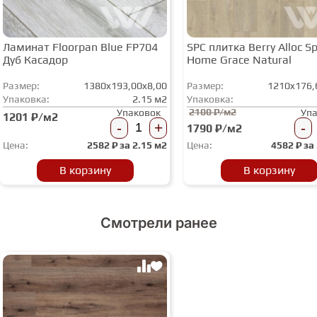
Ламинат Floorpan Blue FP704
SPC плитка Berry Alloc Spi
Дуб Касадор
Home Grace Natural
Размер:
1380x193,00x8,00
Размер:
1210x176,
Упаковка:
2.15 м2
Упаковка:
2100 ₽/м2
Упаковок
Уп
1201 ₽/м2
-
+
-
1790 ₽/м2
Цена:
2582
₽ за
2.15 м2
Цена:
4582
₽ за
В корзину
В корзину
Смотрели ранее