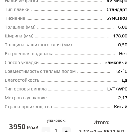
Наличие фаски
4V микро
Тип планки
Стандарт
ГРУНТОВКИ
Тиснение
SYNCHRO
Толщина (мм)
6,00
ТЕПЛЫЙ ПОЛ
Ширина (мм)
178,00
Толщина зашитного слоя (мм)
0,50
ТЕРМОПАРКЕТ
Встроенная подложка
Нет
Способ укладки
Замковый
ЭКОМАССИВ
Совместимость с теплым полом
+27°С
Влагостойкость
Да
МАССИВНАЯ ДОСКА
Тип основы винила
LVT+WPC
Метров в упаковке
2,17
Страна производства
Китай
ИСКУССТВЕННАЯ ТРАВА
упаковок:
Итого:
3950
₽/м2
ИНЖЕНЕРНЫЙ МОДУЛЬ
-
+
2.17
8571.5 ₽
м2 за