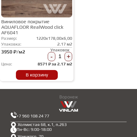
Виниловое покрытие
AQUAFLOOR RealWood click
AF6041
Размер:
1220x178,00x6,00
Упаковка:
2.17 м2
Упаковок
3950 ₽/м2
-
+
Цена:
8571
₽ за
2.17 м2
В корзину
Воронеж
+7 960 108 24 77
Холмистая 68, к.1, п.263
Пн-Вс: 9:00-18:00
Урицкого, 70