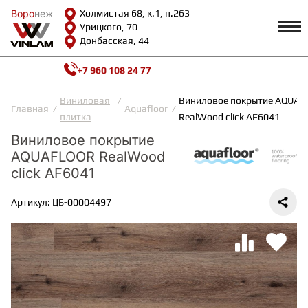
Воро
Воро
неж
неж
Холмистая 68, к.1, п.263
Урицкого, 70
Донбасская, 44
+7 960 108 24 77
Профиль
КАТАЛОГ
Виниловая
Виниловое покрытие AQUA
Главная
Aquafloor
плитка
RealWood click AF6041
Доставка и оплата
Виниловое покрытие
ВИНИЛОВАЯ ПЛИТКА
Возврат и гарантии
AQUAFLOOR RealWood
Сотрудничество
Вопросы и ответы
click AF6041
Видеообзоры
ЛАМИНАТ
Полезная информация
Артикул: ЦБ-00004497
Как выбрать
Калькулятор
ИНЖЕНЕРНАЯ ДОСКА
О нас
Контакты
ПАРКЕТНАЯ ДОСКА