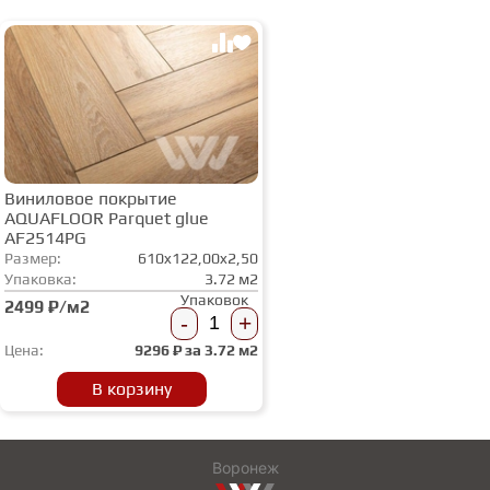
Виниловое покрытие
AQUAFLOOR Parquet glue
AF2514PG
Размер:
610x122,00x2,50
Упаковка:
3.72 м2
Упаковок
2499 ₽/м2
-
+
Цена:
9296
₽ за
3.72 м2
В корзину
Воронеж