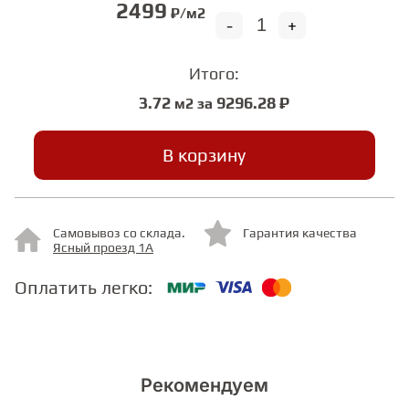
2499
₽/м2
-
+
СТУПЕНИ
Итого:
3.72
9296.28 ₽
м2 за
ФАНЕРА
В корзину
МИНЕРАЛЬНО-КАМЕННЫЙ
ЛАМИНАТ MSPC
ЛАМИНАТ SWF
Самовывоз со склада.
Гарантия качества
Ясный проезд 1А
Оплатить легко:
Рекомендуем