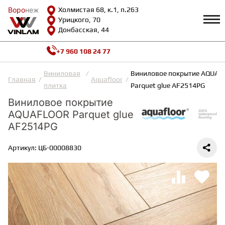
Воро
Воро
неж
неж
Холмистая 68, к.1, п.263
Урицкого, 70
Донбасская, 44
+7 960 108 24 77
Профиль
КАТАЛОГ
Виниловая
Виниловое покрытие AQUA
Главная
Aquafloor
плитка
Parquet glue AF2514PG
Доставка и оплата
Виниловое покрытие
ВИНИЛОВАЯ ПЛИТКА
Возврат и гарантии
AQUAFLOOR Parquet glue
Сотрудничество
Вопросы и ответы
AF2514PG
Видеообзоры
ЛАМИНАТ
Полезная информация
Артикул: ЦБ-00008830
Как выбрать
Калькулятор
ИНЖЕНЕРНАЯ ДОСКА
О нас
Контакты
ПАРКЕТНАЯ ДОСКА