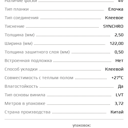
Наличие фаски
4V
Тип планки
Елочка
ГРУНТОВКИ
Тип соединения
Клеевое
Тиснение
SYNCHRO
ТЕПЛЫЙ ПОЛ
Толщина (мм)
2,50
Ширина (мм)
122,00
ТЕРМОПАРКЕТ
Толщина зашитного слоя (мм)
0,50
Встроенная подложка
Нет
ЭКОМАССИВ
Способ укладки
Клеевой
Совместимость с теплым полом
+27°С
МАССИВНАЯ ДОСКА
Влагостойкость
Да
Тип основы винила
LVT
Метров в упаковке
3,72
ИСКУССТВЕННАЯ ТРАВА
Страна производства
Китай
ИНЖЕНЕРНЫЙ МОДУЛЬ
упаковок: