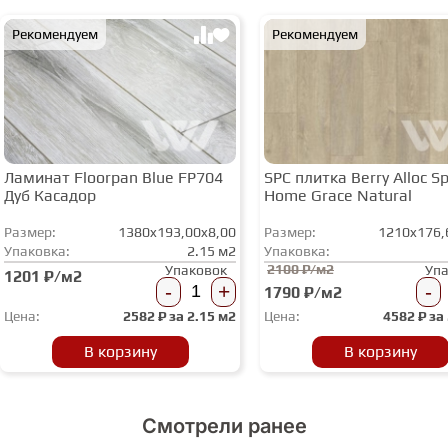
Рекомендуем
Рекомендуем
Ламинат Floorpan Blue FP704
SPC плитка Berry Alloc Spi
Дуб Касадор
Home Grace Natural
Размер:
1380x193,00x8,00
Размер:
1210x176,
Упаковка:
2.15 м2
Упаковка:
2100 ₽/м2
Упаковок
Уп
1201 ₽/м2
-
+
-
1790 ₽/м2
Цена:
2582
₽ за
2.15 м2
Цена:
4582
₽ за
В корзину
В корзину
Смотрели ранее