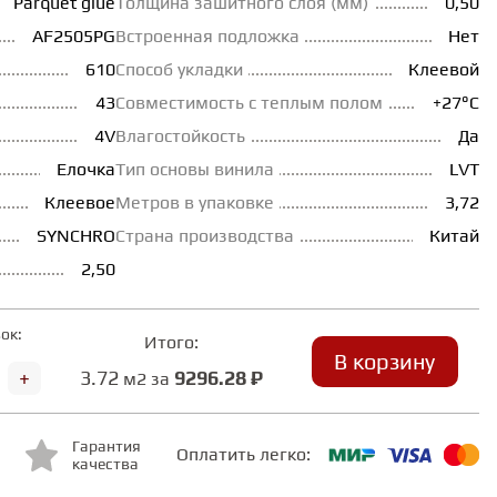
Parquet glue
Толщина зашитного слоя (мм)
0,50
AF2505PG
Встроенная подложка
Нет
610
Способ укладки
Клеевой
43
Совместимость с теплым полом
+27°С
4V
Влагостойкость
Да
Елочка
Тип основы винила
LVT
Клеевое
Метров в упаковке
3,72
SYNCHRO
Страна производства
Китай
2,50
ок:
Итого:
В корзину
+
3.72
9296.28 ₽
м2 за
Гарантия
Оплатить легко:
качества