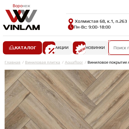
Воро
неж
Холмистая 68, к.1, п.263
Пн-Вс: 9:00-18:00
КАТАЛОГ
АКЦИИ
НОВИНКИ
Главная
Виниловая плитка
Aquafloor
Виниловое покрытие 