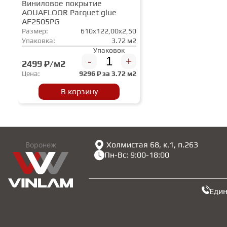
Виниловое покрытие
AQUAFLOOR Parquet glue
AF2505PG
Размер:
610x122,00x2,50
Упаковка:
3.72 м2
Упаковок
-
+
2499 ₽/м2
Цена:
9296
₽ за
3.72 м2
В корзину
Холмистая 68, к.1, п.263
Воронеж
Пн-Вс: 9:00-18:00
Еди