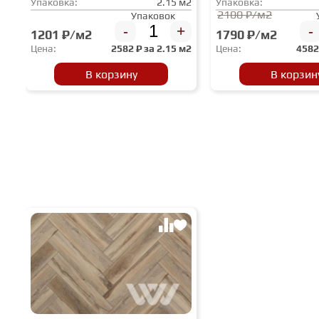
Упаковка:
2.15 м2
Упаковка:
2100 ₽/м2
Упаковок
-
+
-
1201 ₽/м2
1790 ₽/м2
Цена:
2582
₽ за
2.15 м2
Цена:
458
В корзину
В корзин