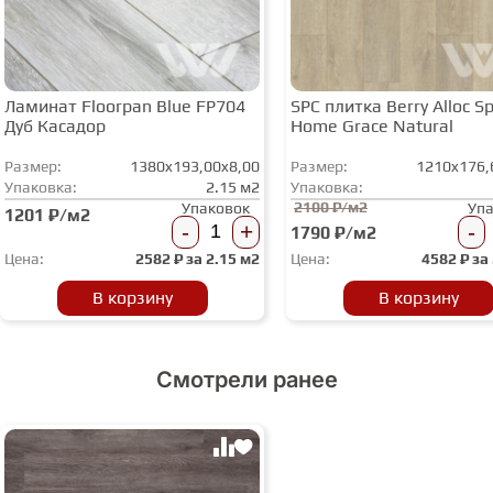
Ламинат Floorpan Blue FP704
SPC плитка Berry Alloc Spi
Дуб Касадор
Home Grace Natural
Размер:
1380x193,00x8,00
Размер:
1210x176,
Упаковка:
2.15 м2
Упаковка:
2100 ₽/м2
Упаковок
Уп
1201 ₽/м2
-
+
-
1790 ₽/м2
Цена:
2582
₽ за
2.15 м2
Цена:
4582
₽ за
В корзину
В корзину
Смотрели ранее