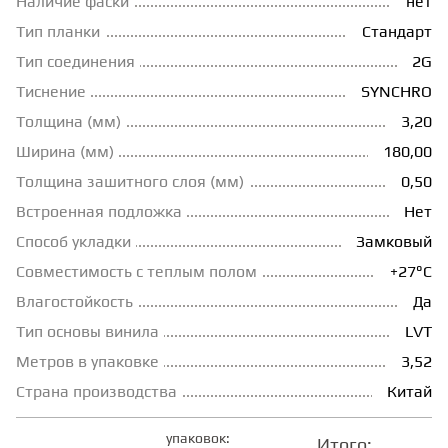
Наличие фаски
нет
Тип планки
Стандарт
ГРУНТОВКИ
Тип соединения
2G
Тиснение
SYNCHRO
ТЕПЛЫЙ ПОЛ
Толщина (мм)
3,20
Ширина (мм)
180,00
ТЕРМОПАРКЕТ
Толщина зашитного слоя (мм)
0,50
Встроенная подложка
Нет
ЭКОМАССИВ
Способ укладки
Замковый
Совместимость с теплым полом
+27°С
МАССИВНАЯ ДОСКА
Влагостойкость
Да
Тип основы винила
LVT
Метров в упаковке
3,52
ИСКУССТВЕННАЯ ТРАВА
Страна производства
Китай
ИНЖЕНЕРНЫЙ МОДУЛЬ
упаковок:
Итого: