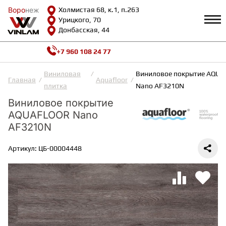
Воро
Воро
неж
неж
Холмистая 68, к.1, п.263
Урицкого, 70
Донбасская, 44
+7 960 108 24 77
Профиль
КАТАЛОГ
Виниловая
Виниловое покрытие AQU
Главная
Aquafloor
плитка
Nano AF3210N
Доставка и оплата
Виниловое покрытие
ВИНИЛОВАЯ ПЛИТКА
Возврат и гарантии
AQUAFLOOR Nano
Сотрудничество
Вопросы и ответы
AF3210N
Видеообзоры
ЛАМИНАТ
Полезная информация
Артикул: ЦБ-00004448
Как выбрать
Калькулятор
ИНЖЕНЕРНАЯ ДОСКА
О нас
Контакты
ПАРКЕТНАЯ ДОСКА