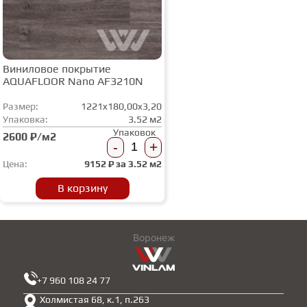
Виниловое покрытие
AQUAFLOOR Nano AF3210N
Размер:
1221x180,00x3,20
Упаковка:
3.52 м2
Упаковок
2600 ₽/м2
-
+
Цена:
9152
₽ за
3.52 м2
В корзину
Воронеж
+7 960 108 24 77
Холмистая 68, к.1, п.263