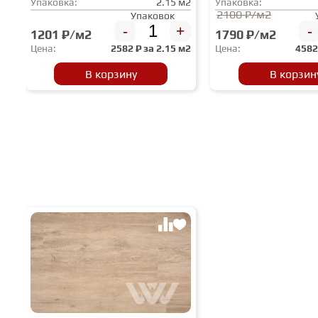
Упаковка:
2.15 м2
Упаковка:
2100 ₽/м2
Упаковок
-
+
-
1201 ₽/м2
1790 ₽/м2
Цена:
2582
₽ за
2.15 м2
Цена:
458
В корзину
В корзин