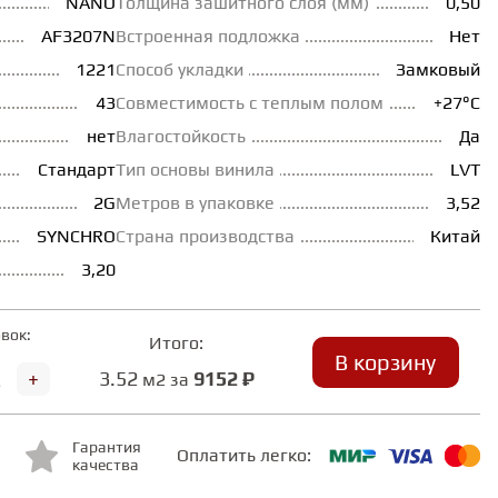
NANO
Толщина зашитного слоя (мм)
0,50
AF3207N
Встроенная подложка
Нет
1221
Способ укладки
Замковый
43
Совместимость с теплым полом
+27°С
нет
Влагостойкость
Да
Стандарт
Тип основы винила
LVT
2G
Метров в упаковке
3,52
SYNCHRO
Страна производства
Китай
3,20
вок:
Итого:
В корзину
+
3.52
9152 ₽
м2 за
Гарантия
Оплатить легко:
качества