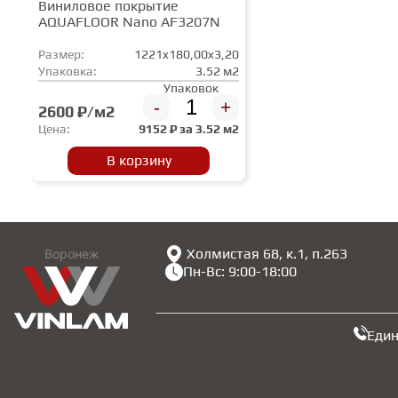
Виниловое покрытие
AQUAFLOOR Nano AF3207N
Размер:
1221x180,00x3,20
Упаковка:
3.52 м2
Упаковок
-
+
2600 ₽/м2
Цена:
9152
₽ за
3.52 м2
В корзину
Холмистая 68, к.1, п.263
Воронеж
Пн-Вс: 9:00-18:00
Еди