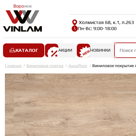
Воро
неж
Холмистая 68, к.1, п.263
Пн-Вс: 9:00-18:00
КАТАЛОГ
АКЦИИ
НОВИНКИ
Главная
Виниловая плитка
Aquafloor
Виниловое покрытие