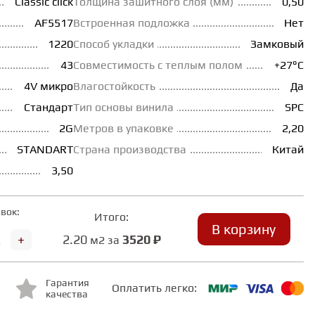
Classic click
Толщина зашитного слоя (мм)
0,50
AF5517
Встроенная подложка
Нет
1220
Способ укладки
Замковый
43
Совместимость с теплым полом
+27°С
4V микро
Влагостойкость
Да
Стандарт
Тип основы винила
SPC
2G
Метров в упаковке
2,20
STANDART
Страна производства
Китай
3,50
вок:
Итого:
В корзину
+
2.20
3520 ₽
м2 за
Гарантия
Оплатить легко:
качества