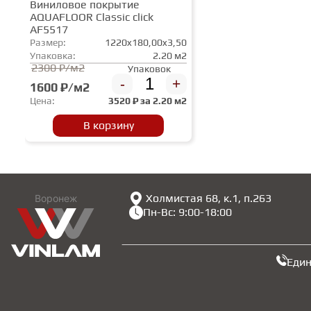
Виниловое покрытие
AQUAFLOOR Classic click
AF5517
Размер:
1220x180,00x3,50
Упаковка:
2.20 м2
2300 ₽/м2
Упаковок
-
+
1600 ₽/м2
Цена:
3520
₽ за
2.20 м2
В корзину
Холмистая 68, к.1, п.263
Воронеж
Пн-Вс: 9:00-18:00
Еди