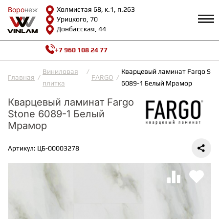
Воро
Воро
неж
неж
Холмистая 68, к.1, п.263
Урицкого, 70
Донбасская, 44
+7 960 108 24 77
Профиль
КАТАЛОГ
Виниловая
Кварцевый ламинат Fargo Sto
Главная
FARGO
плитка
6089-1 Белый Мрамор
Доставка и оплата
Кварцевый ламинат Fargo
ВИНИЛОВАЯ ПЛИТКА
Возврат и гарантии
Сотрудничество
Stone 6089-1 Белый
Вопросы и ответы
Мрамор
Видеообзоры
ЛАМИНАТ
Полезная информация
Артикул: ЦБ-00003278
Как выбрать
Калькулятор
ИНЖЕНЕРНАЯ ДОСКА
О нас
Контакты
ПАРКЕТНАЯ ДОСКА