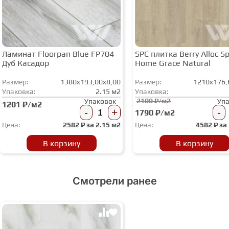
Ламинат Floorpan Blue FP704
SPC плитка Berry Alloc Spi
Дуб Касадор
Home Grace Natural
Размер:
1380x193,00x8,00
Размер:
1210x176,
Упаковка:
2.15 м2
Упаковка:
2100 ₽/м2
Упаковок
Уп
1201 ₽/м2
-
+
-
1790 ₽/м2
Цена:
2582
₽ за
2.15 м2
Цена:
4582
₽ за
В корзину
В корзину
Смотрели ранее