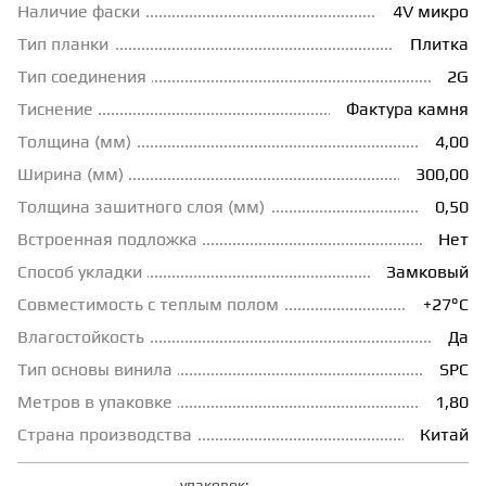
Наличие фаски
4V микро
ГРУНТОВКИ
Тип планки
Плитка
Тип соединения
2G
Тиснение
Фактура камня
ТЕПЛЫЙ ПОЛ
Толщина (мм)
4,00
Ширина (мм)
300,00
ТЕРМОПАРКЕТ
Толщина зашитного слоя (мм)
0,50
Встроенная подложка
Нет
ЭКОМАССИВ
Способ укладки
Замковый
Совместимость с теплым полом
+27°С
МАССИВНАЯ ДОСКА
Влагостойкость
Да
Тип основы винила
SPC
ИСКУССТВЕННАЯ ТРАВА
Метров в упаковке
1,80
Страна производства
Китай
ИНЖЕНЕРНЫЙ МОДУЛЬ
упаковок: