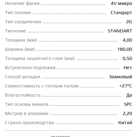
Наличие фаски
4V микро
ГРУНТОВКИ
Тип планки
Стандарт
Тип соединения
2G
Тиснение
STANDART
ТЕПЛЫЙ ПОЛ
Толщина (мм)
4,00
Ширина (мм)
180,00
ТЕРМОПАРКЕТ
Толщина зашитного слоя (мм)
0,50
Встроенная подложка
Нет
ЭКОМАССИВ
Способ укладки
Замковый
Совместимость с теплым полом
+27°С
МАССИВНАЯ ДОСКА
Влагостойкость
Да
Тип основы винила
SPC
ИСКУССТВЕННАЯ ТРАВА
Метров в упаковке
2,20
Страна производства
Китай
ИНЖЕНЕРНЫЙ МОДУЛЬ
упаковок: