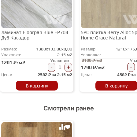
Ламинат Floorpan Blue FP704
SPC плитка Berry Alloc Spi
Дуб Касадор
Home Grace Natural
Размер:
1380x193,00x8,00
Размер:
1210x176,
Упаковка:
2.15 м2
Упаковка:
2100 ₽/м2
Упаковок
Уп
1201 ₽/м2
-
+
-
1790 ₽/м2
Цена:
2582
₽ за
2.15 м2
Цена:
4582
₽ за
В корзину
В корзину
Смотрели ранее