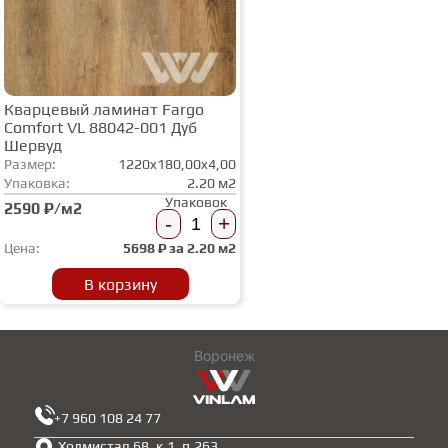
Кварцевый ламинат Fargo
Comfort VL 88042-001 Дуб
Шервуд
Размер:
1220x180,00x4,00
Упаковка:
2.20 м2
Упаковок
2590 ₽/м2
-
+
Цена:
5698
₽ за
2.20 м2
В корзину
Воронеж
+7 960 108 24 77
Холмистая 68, к.1, п.263