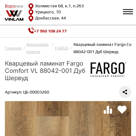
Воро
Воро
неж
неж
Холмистая 68, к.1, п.263
Урицкого, 70
Донбасская, 44
+7 960 108 24 77
Профиль
КАТАЛОГ
Виниловая
Кварцевый ламинат Fargo Comf
Главная
FARGO
плитка
88042-001 Дуб Шервуд
Доставка и оплата
Кварцевый ламинат Fargo
ВИНИЛОВАЯ ПЛИТКА
Возврат и гарантии
Сотрудничество
Comfort VL 88042-001 Дуб
Вопросы и ответы
Шервуд
Видеообзоры
ЛАМИНАТ
Полезная информация
Артикул: ЦБ-00003260
Как выбрать
Калькулятор
ИНЖЕНЕРНАЯ ДОСКА
О нас
Контакты
ПАРКЕТНАЯ ДОСКА