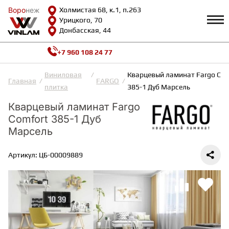
Воро
Воро
неж
неж
Холмистая 68, к.1, п.263
Урицкого, 70
Донбасская, 44
+7 960 108 24 77
Профиль
КАТАЛОГ
Виниловая
Кварцевый ламинат Fargo Com
Главная
FARGO
плитка
385-1 Дуб Марсель
Доставка и оплата
Кварцевый ламинат Fargo
ВИНИЛОВАЯ ПЛИТКА
Возврат и гарантии
Сотрудничество
Comfort 385-1 Дуб
Вопросы и ответы
Марсель
Видеообзоры
ЛАМИНАТ
Полезная информация
Артикул: ЦБ-00009889
Как выбрать
Калькулятор
ИНЖЕНЕРНАЯ ДОСКА
О нас
Контакты
ПАРКЕТНАЯ ДОСКА