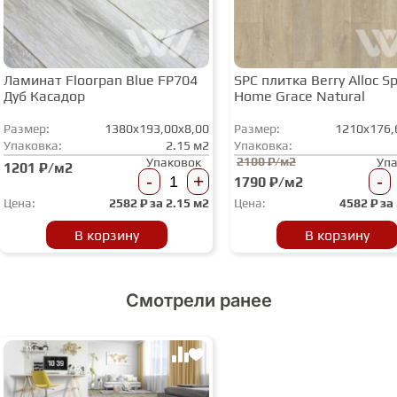
Ламинат Floorpan Blue FP704
SPC плитка Berry Alloc Spi
Дуб Касадор
Home Grace Natural
Размер:
1380x193,00x8,00
Размер:
1210x176,
Упаковка:
2.15 м2
Упаковка:
2100 ₽/м2
Упаковок
Уп
1201 ₽/м2
-
+
-
1790 ₽/м2
Цена:
2582
₽ за
2.15 м2
Цена:
4582
₽ за
В корзину
В корзину
Смотрели ранее