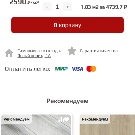
2590
₽/м2
-
+
1.83
4739.7 ₽
м2 за
СТУПЕНИ
В корзину
ФАНЕРА
Самовывоз со склада.
Гарантия качества
МИНЕРАЛЬНО-КАМЕННЫЙ
Ясный проезд 1А
ЛАМИНАТ MSPC
Оплатить легко:
ЛАМИНАТ SWF
Рекомендуем
Рекомендуем
Рекомендуем