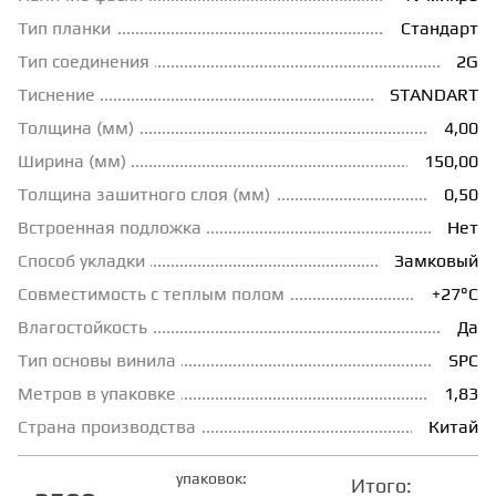
Тип планки
Стандарт
ГРУНТОВКИ
Тип соединения
2G
Тиснение
STANDART
ТЕПЛЫЙ ПОЛ
Толщина (мм)
4,00
Ширина (мм)
150,00
ТЕРМОПАРКЕТ
Толщина зашитного слоя (мм)
0,50
Встроенная подложка
Нет
ЭКОМАССИВ
Способ укладки
Замковый
Совместимость с теплым полом
+27°С
Влагостойкость
Да
МАССИВНАЯ ДОСКА
Тип основы винила
SPC
Метров в упаковке
1,83
ИСКУССТВЕННАЯ ТРАВА
Страна производства
Китай
ИНЖЕНЕРНЫЙ МОДУЛЬ
упаковок:
Итого: