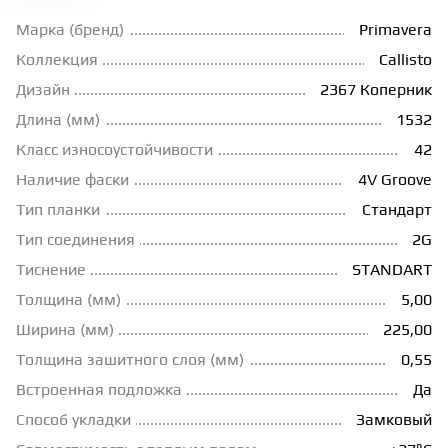
Марка (бренд)
Primavera
ГРУНТОВКИ
Коллекция
Callisto
Дизайн
2367 Коперник
ТЕПЛЫЙ ПОЛ
Длина (мм)
1532
Класс износоустойчивости
42
ТЕРМОПАРКЕТ
Наличие фаски
4V Groove
Тип планки
Стандарт
ЭКОМАССИВ
Тип соединения
2G
Тиснение
STANDART
Толщина (мм)
5,00
МАССИВНАЯ ДОСКА
Ширина (мм)
225,00
Толщина зашитного слоя (мм)
0,55
ИСКУССТВЕННАЯ ТРАВА
Встроенная подложка
Да
Способ укладки
Замковый
ИНЖЕНЕРНЫЙ МОДУЛЬ