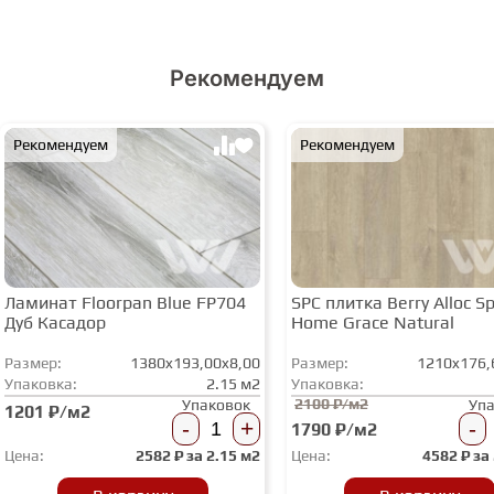
Рекомендуем
Рекомендуем
Рекомендуем
Ламинат Floorpan Blue FP704
SPC плитка Berry Alloc Spi
Дуб Касадор
Home Grace Natural
Размер:
1380x193,00x8,00
Размер:
1210x176,
Упаковка:
2.15 м2
Упаковка:
2100 ₽/м2
Упаковок
Уп
1201 ₽/м2
-
+
-
1790 ₽/м2
Цена:
2582
₽ за
2.15 м2
Цена:
4582
₽ за