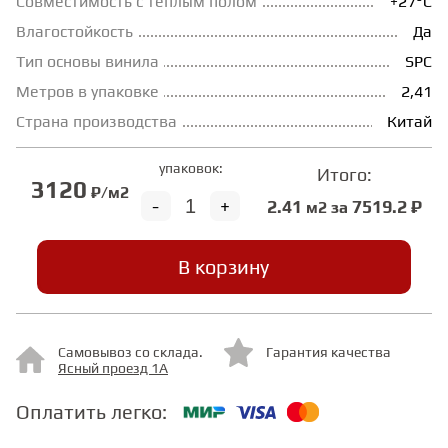
Совместимость с теплым полом
+27°С
Влагостойкость
Да
СТУПЕНИ
Тип основы винила
SPC
Метров в упаковке
2,41
ФАНЕРА
Страна производства
Китай
упаковок:
МИНЕРАЛЬНО-КАМЕННЫЙ
Итого:
3120
ЛАМИНАТ MSPC
₽/м2
-
+
2.41
7519.2 ₽
м2 за
ЛАМИНАТ SWF
В корзину
Самовывоз со склада.
Гарантия качества
Ясный проезд 1А
Оплатить легко: