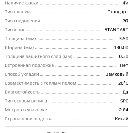
Наличие фаски
4V
ГРУНТОВКИ
Тип планки
Стандарт
Тип соединения
2G
Тиснение
STANDART
ТЕПЛЫЙ ПОЛ
Толщина (мм)
3,50
Ширина (мм)
180,00
ТЕРМОПАРКЕТ
Толщина зашитного слоя (мм)
0,30
Встроенная подложка
Нет
ЭКОМАССИВ
Способ укладки
Замковый
Совместимость с теплым полом
+28°С
МАССИВНАЯ ДОСКА
Влагостойкость
Да
Тип основы винила
SPC
ИСКУССТВЕННАЯ ТРАВА
Метров в упаковке
2,64
Страна производства
Китай
ИНЖЕНЕРНЫЙ МОДУЛЬ
упаковок: