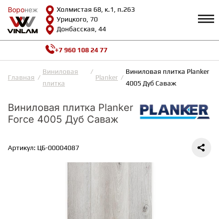
Воро
Воро
неж
неж
Холмистая 68, к.1, п.263
Урицкого, 70
Донбасская, 44
+7 960 108 24 77
Профиль
КАТАЛОГ
Виниловая
Виниловая плитка Planker Fo
Главная
Planker
плитка
4005 Дуб Саваж
Доставка и оплата
ВИНИЛОВАЯ ПЛИТКА
Возврат и гарантии
Виниловая плитка Planker
Сотрудничество
Force 4005 Дуб Саваж
Вопросы и ответы
Видеообзоры
ЛАМИНАТ
Полезная информация
Артикул: ЦБ-00004087
Как выбрать
Калькулятор
ИНЖЕНЕРНАЯ ДОСКА
О нас
Контакты
ПАРКЕТНАЯ ДОСКА