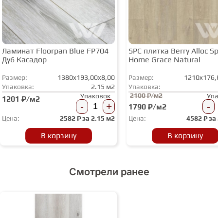
Ламинат Floorpan Blue FP704
SPC плитка Berry Alloc Spi
Дуб Касадор
Home Grace Natural
Размер:
1380x193,00x8,00
Размер:
1210x176,
Упаковка:
2.15 м2
Упаковка:
2100 ₽/м2
Упаковок
Уп
1201 ₽/м2
-
+
-
1790 ₽/м2
Цена:
2582
₽ за
2.15 м2
Цена:
4582
₽ за
В корзину
В корзину
Смотрели ранее