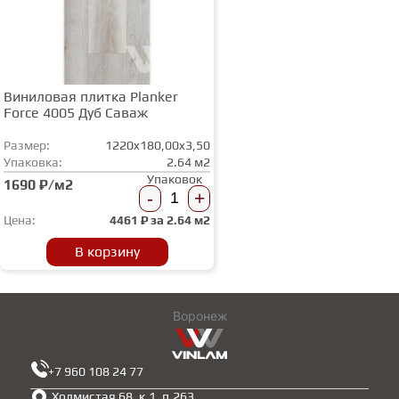
Виниловая плитка Planker
Force 4005 Дуб Саваж
Размер:
1220x180,00x3,50
Упаковка:
2.64 м2
Упаковок
1690 ₽/м2
-
+
Цена:
4461
₽ за
2.64 м2
В корзину
Воронеж
+7 960 108 24 77
Холмистая 68, к.1, п.263