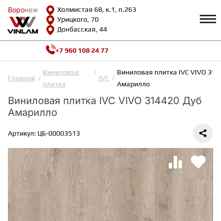
Воро
Воро
неж
неж
Холмистая 68, к.1, п.263
Урицкого, 70
Донбасская, 44
+7 960 108 24 77
Профиль
КАТАЛОГ
Виниловая
Виниловая плитка IVC VIVO 314
Главная
IVC
плитка
Амарилло
Доставка и оплата
Виниловая плитка IVC VIVO 314420 Дуб
ВИНИЛОВАЯ ПЛИТКА
Возврат и гарантии
Амарилло
Сотрудничество
Вопросы и ответы
Видеообзоры
Артикул: ЦБ-00003513
ЛАМИНАТ
Полезная информация
Как выбрать
Калькулятор
ИНЖЕНЕРНАЯ ДОСКА
О нас
Контакты
ПАРКЕТНАЯ ДОСКА