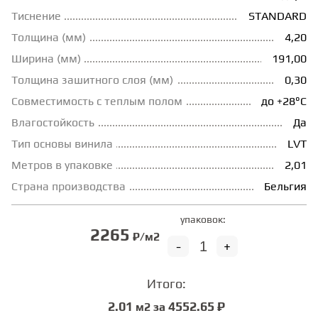
Тиснение
STANDARD
ГРУНТОВКИ
Толщина (мм)
4,20
Ширина (мм)
191,00
ТЕПЛЫЙ ПОЛ
Толщина зашитного слоя (мм)
0,30
Совместимость с теплым полом
до +28°С
ТЕРМОПАРКЕТ
Влагостойкость
Да
Тип основы винила
LVT
Метров в упаковке
2,01
ЭКОМАССИВ
Страна производства
Бельгия
МАССИВНАЯ ДОСКА
упаковок:
2265
₽/м2
-
+
ИСКУССТВЕННАЯ ТРАВА
Итого:
2.01
4552.65 ₽
м2 за
ИНЖЕНЕРНЫЙ МОДУЛЬ