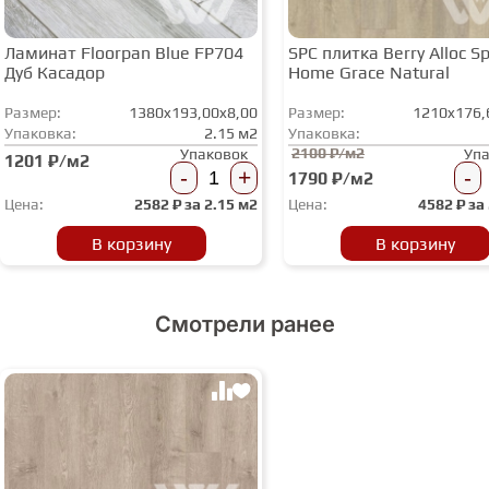
Ламинат Floorpan Blue FP704
SPC плитка Berry Alloc Spi
Дуб Касадор
Home Grace Natural
Размер:
1380x193,00x8,00
Размер:
1210x176,
Упаковка:
2.15 м2
Упаковка:
2100 ₽/м2
Упаковок
Уп
1201 ₽/м2
-
+
-
1790 ₽/м2
Цена:
2582
₽ за
2.15 м2
Цена:
4582
₽ за
В корзину
В корзину
Смотрели ранее