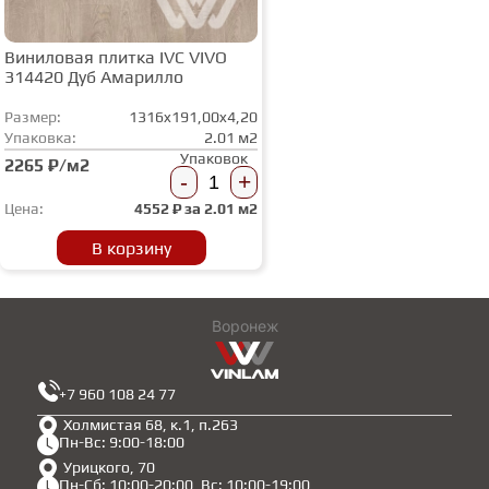
Виниловая плитка IVC VIVO
314420 Дуб Амарилло
Размер:
1316x191,00x4,20
Упаковка:
2.01 м2
Упаковок
2265 ₽/м2
-
+
Цена:
4552
₽ за
2.01 м2
В корзину
Воронеж
+7 960 108 24 77
Холмистая 68, к.1, п.263
Пн-Вс: 9:00-18:00
Урицкого, 70
Пн-Сб: 10:00-20:00, Вс: 10:00-19:00