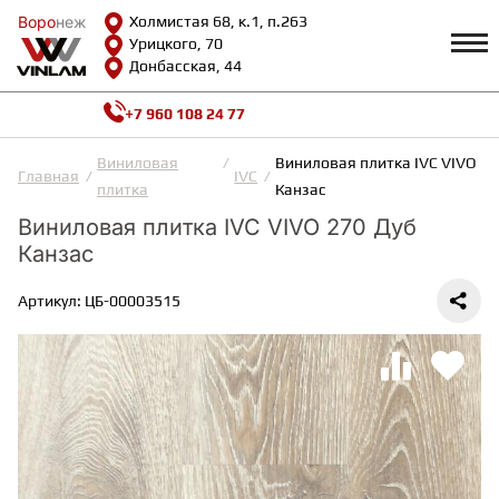
Воро
Воро
неж
неж
Холмистая 68, к.1, п.263
Урицкого, 70
Донбасская, 44
+7 960 108 24 77
Профиль
КАТАЛОГ
Виниловая
Виниловая плитка IVC VIVO 27
Главная
IVC
плитка
Канзас
Доставка и оплата
Виниловая плитка IVC VIVO 270 Дуб
ВИНИЛОВАЯ ПЛИТКА
Возврат и гарантии
Канзас
Сотрудничество
Вопросы и ответы
Видеообзоры
Артикул: ЦБ-00003515
ЛАМИНАТ
Полезная информация
Как выбрать
Калькулятор
ИНЖЕНЕРНАЯ ДОСКА
О нас
Контакты
ПАРКЕТНАЯ ДОСКА