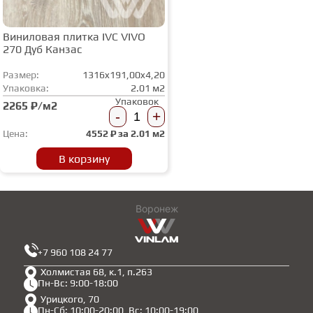
Виниловая плитка IVC VIVO
270 Дуб Канзас
Размер:
1316x191,00x4,20
Упаковка:
2.01 м2
Упаковок
2265 ₽/м2
-
+
Цена:
4552
₽ за
2.01 м2
В корзину
Воронеж
+7 960 108 24 77
Холмистая 68, к.1, п.263
Пн-Вс: 9:00-18:00
Урицкого, 70
Пн-Сб: 10:00-20:00, Вс: 10:00-19:00