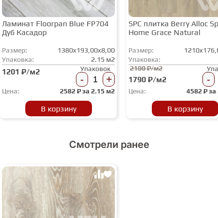
Ламинат Floorpan Blue FP704
SPC плитка Berry Alloc Spi
Дуб Касадор
Home Grace Natural
Размер:
1380x193,00x8,00
Размер:
1210x176,
Упаковка:
2.15 м2
Упаковка:
2100 ₽/м2
Упаковок
Уп
1201 ₽/м2
-
+
-
1790 ₽/м2
Цена:
2582
₽ за
2.15 м2
Цена:
4582
₽ за
В корзину
В корзину
Смотрели ранее