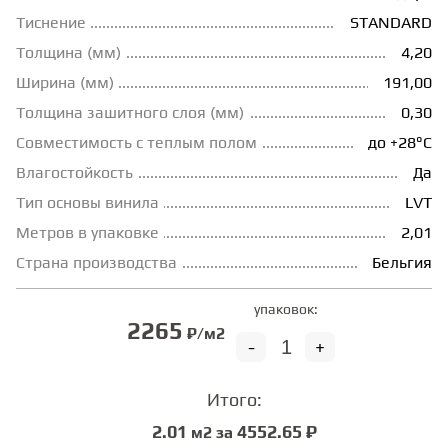
Тиснение
STANDARD
ГРУНТОВКИ
Толщина (мм)
4,20
Ширина (мм)
191,00
ТЕПЛЫЙ ПОЛ
Толщина зашитного слоя (мм)
0,30
Совместимость с теплым полом
до +28°С
ТЕРМОПАРКЕТ
Влагостойкость
Да
Тип основы винила
LVT
Метров в упаковке
2,01
ЭКОМАССИВ
Страна производства
Бельгия
МАССИВНАЯ ДОСКА
упаковок:
2265
₽/м2
-
+
ИСКУССТВЕННАЯ ТРАВА
Итого:
2.01
4552.65 ₽
м2 за
ИНЖЕНЕРНЫЙ МОДУЛЬ