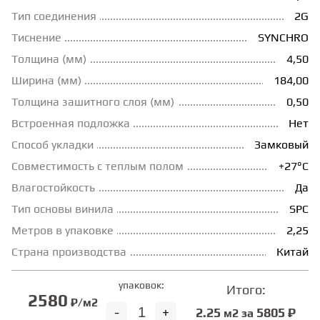
Тип соединения
2G
ГРУНТОВКИ
Тиснение
SYNСHRO
Толщина (мм)
4,50
ТЕПЛЫЙ ПОЛ
Ширина (мм)
184,00
Толщина зашитного слоя (мм)
0,50
ТЕРМОПАРКЕТ
Встроенная подложка
Нет
Способ укладки
Замковый
Совместимость с теплым полом
+27°С
ЭКОМАССИВ
Влагостойкость
Да
Тип основы винила
SPC
МАССИВНАЯ ДОСКА
Метров в упаковке
2,25
Страна производства
Китай
ИСКУССТВЕННАЯ ТРАВА
упаковок:
Итого:
2580
₽/м2
ИНЖЕНЕРНЫЙ МОДУЛЬ
-
+
2.25
5805 ₽
м2 за