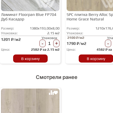
Ламинат Floorpan Blue FP704
SPC плитка Berry Alloc Spi
Дуб Касадор
Home Grace Natural
Размер:
1380x193,00x8,00
Размер:
1210x176,
Упаковка:
2.15 м2
Упаковка:
2100 ₽/м2
Упаковок
Уп
1201 ₽/м2
-
+
-
1790 ₽/м2
Цена:
2582
₽ за
2.15 м2
Цена:
4582
₽ за
В корзину
В корзину
Смотрели ранее