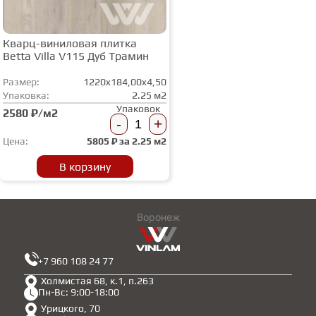
Кварц-виниловая плитка
Betta Villa V115 Дуб Трамин
Размер:
1220x184,00x4,50
Упаковка:
2.25 м2
Упаковок
2580 ₽/м2
-
+
Цена:
5805
₽ за
2.25 м2
В корзину
Воронеж
+7 960 108 24 77
Холмистая 68, к.1, п.263
Пн-Вс: 9:00-18:00
Урицкого, 70