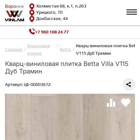
Воро
Воро
неж
неж
Холмистая 68, к.1, п.263
Урицкого, 70
Донбасская, 44
+7 960 108 24 77
Профиль
КАТАЛОГ
Виниловая
Кварц-виниловая плитка Betta 
Главная
Betta
плитка
V115 Дуб Трамин
Доставка и оплата
Кварц-виниловая плитка Betta Villa V115
ВИНИЛОВАЯ ПЛИТКА
Возврат и гарантии
Дуб Трамин
Сотрудничество
Вопросы и ответы
Видеообзоры
Артикул: ЦБ-00003672
ЛАМИНАТ
Полезная информация
Как выбрать
Калькулятор
ИНЖЕНЕРНАЯ ДОСКА
О нас
Контакты
ПАРКЕТНАЯ ДОСКА