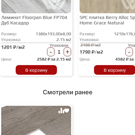
Ламинат Floorpan Blue FP704
SPC плитка Berry Alloc Spi
Дуб Касадор
Home Grace Natural
Размер:
1380x193,00x8,00
Размер:
1210x176,
Упаковка:
2.15 м2
Упаковка:
2100 ₽/м2
Упаковок
Уп
1201 ₽/м2
-
+
-
1790 ₽/м2
Цена:
2582
₽ за
2.15 м2
Цена:
4582
₽ за
В корзину
В корзину
Смотрели ранее