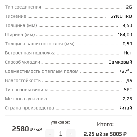
Тип соединения
2G
ГРУНТОВКИ
Тиснение
SYNСHRO
Толщина (мм)
4,50
ТЕПЛЫЙ ПОЛ
Ширина (мм)
184,00
Толщина зашитного слоя (мм)
0,50
ТЕРМОПАРКЕТ
Встроенная подложка
Нет
Способ укладки
Замковый
Совместимость с теплым полом
+27°С
ЭКОМАССИВ
Влагостойкость
Да
Тип основы винила
SPC
МАССИВНАЯ ДОСКА
Метров в упаковке
2,25
Страна производства
Китай
ИСКУССТВЕННАЯ ТРАВА
упаковок:
Итого:
2580
₽/м2
ИНЖЕНЕРНЫЙ МОДУЛЬ
-
+
2.25
5805 ₽
м2 за