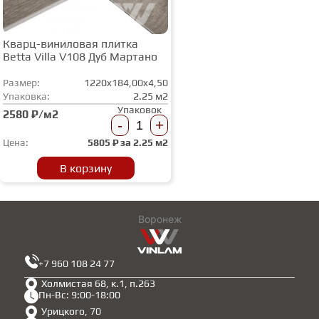
Кварц-виниловая плитка
Betta Villa V108 Дуб Мартано
Размер:
1220x184,00x4,50
Упаковка:
2.25 м2
Упаковок
2580 ₽/м2
-
+
Цена:
5805
₽ за
2.25 м2
В корзину
Воронеж
+7 960 108 24 77
Холмистая 68, к.1, п.263
Пн-Вс: 9:00-18:00
Урицкого, 70