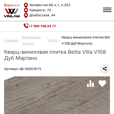
Воро
Воро
неж
неж
Холмистая 68, к.1, п.263
Урицкого, 70
Донбасская, 44
+7 960 108 24 77
Профиль
КАТАЛОГ
Виниловая
Кварц-виниловая плитка Betta 
Главная
Betta
плитка
V108 Дуб Мартано
Доставка и оплата
Кварц-виниловая плитка Betta Villa V108
ВИНИЛОВАЯ ПЛИТКА
Возврат и гарантии
Дуб Мартано
Сотрудничество
Вопросы и ответы
Видеообзоры
Артикул: ЦБ-00003675
ЛАМИНАТ
Полезная информация
Как выбрать
Калькулятор
ИНЖЕНЕРНАЯ ДОСКА
О нас
Контакты
ПАРКЕТНАЯ ДОСКА