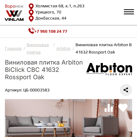
Воро
Воро
неж
неж
Холмистая 68, к.1, п.263
Урицкого, 70
Донбасская, 44
+7 960 108 24 77
Профиль
КАТАЛОГ
Виниловая
Виниловая плитка Arbiton BiCl
Главная
Arbiton
плитка
41632 Rossport Oak
Доставка и оплата
Виниловая плитка Arbiton
ВИНИЛОВАЯ ПЛИТКА
Возврат и гарантии
BiClick CBC 41632
Сотрудничество
Вопросы и ответы
Rossport Oak
Видеообзоры
ЛАМИНАТ
Полезная информация
Артикул: ЦБ-00003583
Как выбрать
Калькулятор
ИНЖЕНЕРНАЯ ДОСКА
О нас
Контакты
ПАРКЕТНАЯ ДОСКА