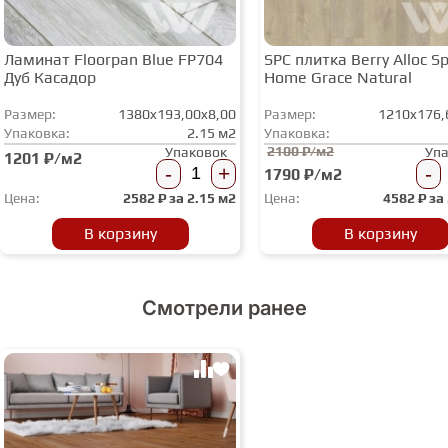
Ламинат Floorpan Blue FP704
SPC плитка Berry Alloc Spi
Дуб Касадор
Home Grace Natural
Размер:
1380x193,00x8,00
Размер:
1210x176,
Упаковка:
2.15 м2
Упаковка:
2100 ₽/м2
Упаковок
Уп
1201 ₽/м2
-
+
-
1790 ₽/м2
Цена:
2582
₽ за
2.15 м2
Цена:
4582
₽ за
В корзину
В корзину
Смотрели ранее