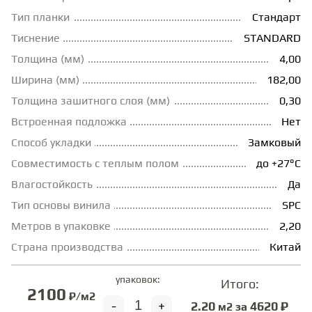
Тип планки
Стандарт
ГРУНТОВКИ
Тиснение
STANDARD
Толщина (мм)
4,00
ТЕПЛЫЙ ПОЛ
Ширина (мм)
182,00
Толщина зашитного слоя (мм)
0,30
ТЕРМОПАРКЕТ
Встроенная подложка
Нет
Способ укладки
Замковый
Совместимость с теплым полом
до +27°С
ЭКОМАССИВ
Влагостойкость
Да
Тип основы винила
SPC
МАССИВНАЯ ДОСКА
Метров в упаковке
2,20
Страна производства
Китай
ИСКУССТВЕННАЯ ТРАВА
упаковок:
Итого:
2100
₽/м2
ИНЖЕНЕРНЫЙ МОДУЛЬ
-
+
2.20
4620 ₽
м2 за