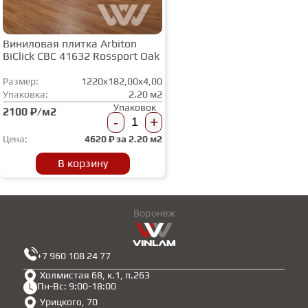
Виниловая плитка Arbiton
BiClick CBC 41632 Rossport Oak
Размер:
1220x182,00x4,00
Упаковка:
2.20 м2
Упаковок
2100 ₽/м2
-
+
Цена:
4620
₽ за
2.20 м2
В корзину
Воронеж
+7 960 108 24 77
Холмистая 68, к.1, п.263
Пн-Вс: 9:00-18:00
Урицкого, 70