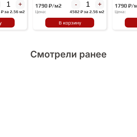
+
-
+
1790 ₽/м2
1790 ₽/
2
₽ за
2.56 м2
Цена:
4582
₽ за
2.56 м2
Цена:
у
В корзину
Смотрели ранее