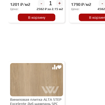
-
+
-
1201 ₽/м2
1790 ₽/м2
Цена:
2582
₽ за
2.15 м2
Цена:
458
В корзину
В корзин
Виниловая плитка ALTA STEP
Excelente Дуб шампань SPC