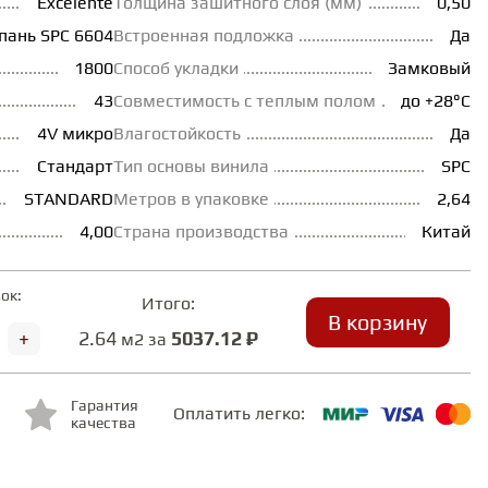
Excelente
Толщина зашитного слоя (мм)
0,50
пань SPC 6604
Встроенная подложка
Да
1800
Способ укладки
Замковый
43
Совместимость с теплым полом
до +28°С
4V микро
Влагостойкость
Да
Стандарт
Тип основы винила
SPC
STANDARD
Метров в упаковке
2,64
4,00
Страна производства
Китай
ок:
Итого:
В корзину
+
2.64
5037.12 ₽
м2 за
Гарантия
Оплатить легко:
качества