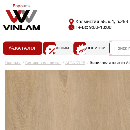
Воро
неж
Холмистая 68, к.1, п.263
Пн-Вс: 9:00-18:00
КАТАЛОГ
АКЦИИ
НОВИНКИ
Главная
Виниловая плитка
ALTA STEP
Виниловая плитка AL