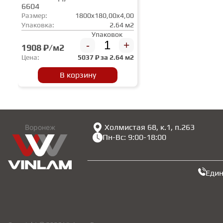
6604
Размер:
1800x180,00x4,00
Упаковка:
2.64 м2
Упаковок
-
+
1908 ₽/м2
Цена:
5037
₽ за
2.64 м2
В корзину
Холмистая 68, к.1, п.263
Воронеж
Пн-Вс: 9:00-18:00
Еди