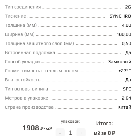
Тип соединения
2G
ГРУНТОВКИ
Тиснение
SYNCHRO
Толщина (мм)
4,00
ТЕПЛЫЙ ПОЛ
Ширина (мм)
180,00
Толщина зашитного слоя (мм)
0,50
ТЕРМОПАРКЕТ
Встроенная подложка
Да
Способ укладки
Замковый
Совместимость с теплым полом
+27°С
ЭКОМАССИВ
Влагостойкость
Да
Тип основы винила
SPC
МАССИВНАЯ ДОСКА
Метров в упаковке
2,64
Страна производства
Китай
ИСКУССТВЕННАЯ ТРАВА
упаковок:
Итого:
1908
₽/м2
ИНЖЕНЕРНЫЙ МОДУЛЬ
-
+
0 ₽
м2 за