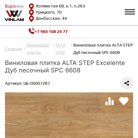
Воро
Воро
неж
неж
Холмистая 68, к.1, п.263
Урицкого, 70
Донбасская, 44
+7 960 108 24 77
Профиль
КАТАЛОГ
Виниловая
ALTA
Виниловая плитка ALTA STEP Ex
Главная
плитка
STEP
Дуб песочный SPC 6608
Доставка и оплата
Виниловая плитка ALTA STEP Excelente
ВИНИЛОВАЯ ПЛИТКА
Возврат и гарантии
Дуб песочный SPC 6608
Сотрудничество
Вопросы и ответы
Видеообзоры
Артикул: ЦБ-00007287
ЛАМИНАТ
Полезная информация
Как выбрать
Калькулятор
ИНЖЕНЕРНАЯ ДОСКА
О нас
Контакты
ПАРКЕТНАЯ ДОСКА