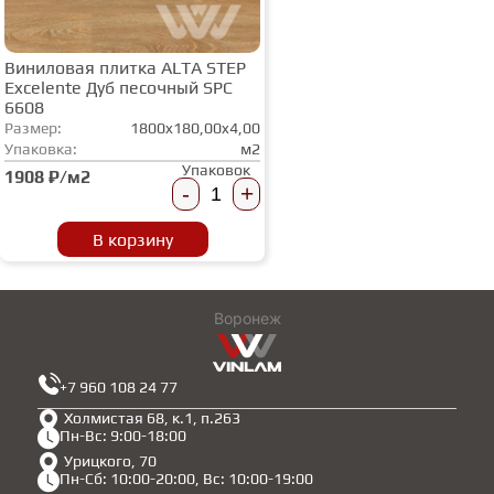
Виниловая плитка ALTA STEP
Excelente Дуб песочный SPC
6608
Размер:
1800x180,00x4,00
Упаковка:
м2
Упаковок
1908 ₽/м2
-
+
В корзину
Воронеж
+7 960 108 24 77
Холмистая 68, к.1, п.263
Пн-Вс: 9:00-18:00
Урицкого, 70
Пн-Сб: 10:00-20:00, Вс: 10:00-19:00