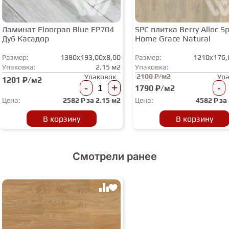
Ламинат Floorpan Blue FP704
SPC плитка Berry Alloc Spi
Дуб Касадор
Home Grace Natural
Размер:
1380x193,00x8,00
Размер:
1210x176,
Упаковка:
2.15 м2
Упаковка:
2100 ₽/м2
Упаковок
Уп
1201 ₽/м2
-
+
-
1790 ₽/м2
Цена:
2582
₽ за
2.15 м2
Цена:
4582
₽ за
В корзину
В корзину
Смотрели ранее