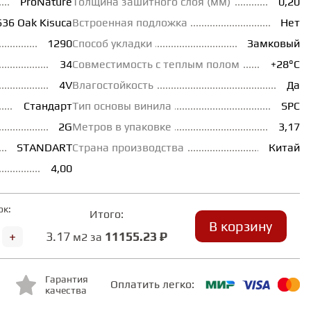
ProNature
Толщина зашитного слоя (мм)
0,20
36 Oak Kisuca
Встроенная подложка
Нет
1290
Способ укладки
Замковый
34
Совместимость с теплым полом
+28°С
4V
Влагостойкость
Да
Стандарт
Тип основы винила
SPC
2G
Метров в упаковке
3,17
STANDART
Страна производства
Китай
4,00
ок:
Итого:
В корзину
+
3.17
11155.23 ₽
м2 за
Гарантия
Оплатить легко:
качества