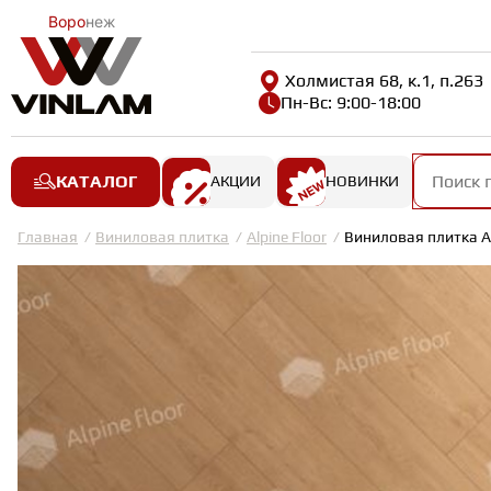
Воро
неж
Холмистая 68, к.1, п.263
Пн-Вс: 9:00-18:00
КАТАЛОГ
АКЦИИ
НОВИНКИ
Главная
Виниловая плитка
Alpine Floor
Виниловая плитка Al