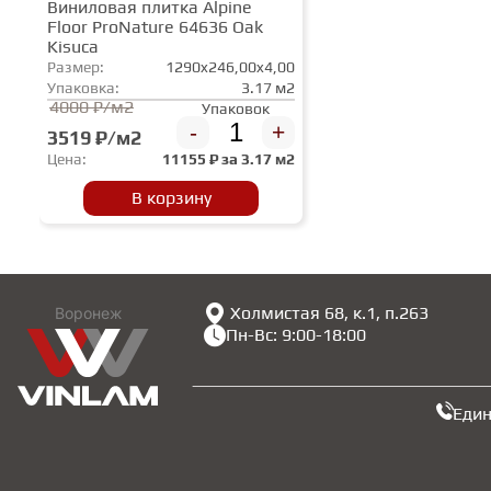
Виниловая плитка Alpine
Floor ProNature 64636 Oak
Kisuca
Размер:
1290x246,00x4,00
Упаковка:
3.17 м2
4000 ₽/м2
Упаковок
-
+
3519 ₽/м2
Цена:
11155
₽ за
3.17 м2
В корзину
Холмистая 68, к.1, п.263
Воронеж
Пн-Вс: 9:00-18:00
Еди