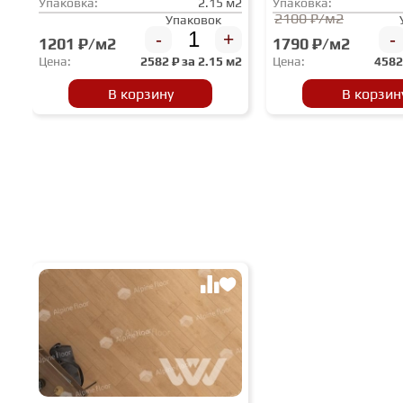
Упаковка:
2.15 м2
Упаковка:
2100 ₽/м2
Упаковок
-
+
-
1201 ₽/м2
1790 ₽/м2
Цена:
2582
₽ за
2.15 м2
Цена:
458
В корзину
В корзин