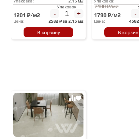
Упаковка:
2.15 м2
Упаковка:
2100 ₽/м2
Упаковок
-
+
-
1201 ₽/м2
1790 ₽/м2
Цена:
2582
₽ за
2.15 м2
Цена:
458
В корзину
В корзин