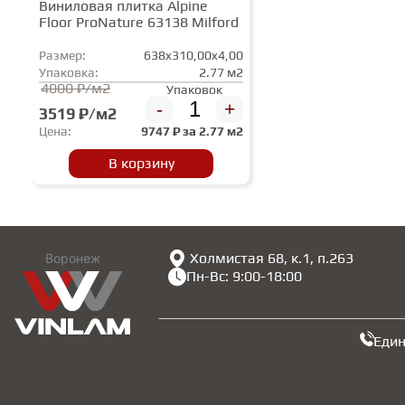
Виниловая плитка Alpine
Floor ProNature 63138 Milford
Размер:
638x310,00x4,00
Упаковка:
2.77 м2
4000 ₽/м2
Упаковок
-
+
3519 ₽/м2
Цена:
9747
₽ за
2.77 м2
В корзину
Холмистая 68, к.1, п.263
Воронеж
Пн-Вс: 9:00-18:00
Еди