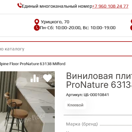
Единый многоканальный номер
+7 960 108 24 77
Урицкого, 70
Пн-Сб: 10:00-20:00, Вс: 10:00-19:00
pine Floor ProNature 63138 Milford
Виниловая плит
ProNature 6313
Артикул: ЦБ-00010841
Клеевой
Марка (бренд)