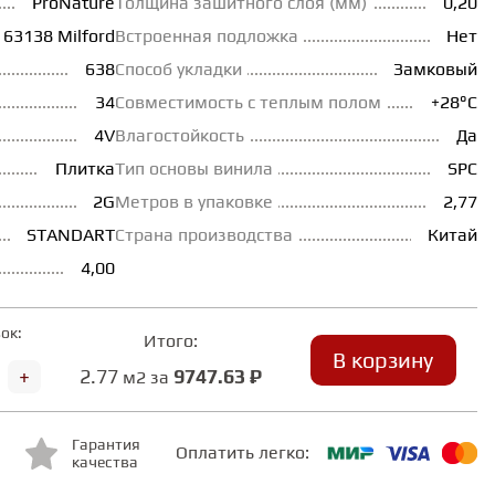
ProNature
Толщина зашитного слоя (мм)
0,20
63138 Milford
Встроенная подложка
Нет
638
Способ укладки
Замковый
34
Совместимость с теплым полом
+28°С
4V
Влагостойкость
Да
Плитка
Тип основы винила
SPC
2G
Метров в упаковке
2,77
STANDART
Страна производства
Китай
4,00
ок:
Итого:
В корзину
+
2.77
9747.63 ₽
м2 за
Гарантия
Оплатить легко:
качества