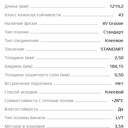
Длина (мм)
1219,2
ГРУНТОВКИ
Класс износоустойчивости
43
Наличие фаски
4V Groove
ТЕПЛЫЙ ПОЛ
Тип планки
Стандарт
Тип соединения
Клеевое
ТЕРМОПАРКЕТ
Тиснение
STANDART
Толщина (мм)
2,50
Ширина (мм)
184,15
ЭКОМАССИВ
Толщина зашитного слоя (мм)
0,50
Встроенная подложка
Нет
МАССИВНАЯ ДОСКА
Способ укладки
Клеевой
Совместимость с теплым полом
+28°С
ИСКУССТВЕННАЯ ТРАВА
Влагостойкость
Да
Тип основы винила
LVT
ИНЖЕНЕРНЫЙ МОДУЛЬ
Метров в упаковке
3,59