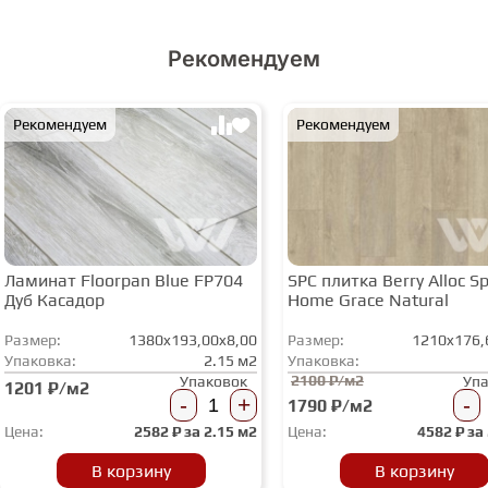
Рекомендуем
Рекомендуем
Рекомендуем
Ламинат Floorpan Blue FP704
SPC плитка Berry Alloc Spi
Дуб Касадор
Home Grace Natural
Размер:
1380x193,00x8,00
Размер:
1210x176,
Упаковка:
2.15 м2
Упаковка:
2100 ₽/м2
Упаковок
Уп
1201 ₽/м2
-
+
-
1790 ₽/м2
Цена:
2582
₽ за
2.15 м2
Цена:
4582
₽ за
В корзину
В корзину