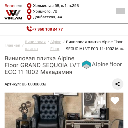
Воро
Воро
неж
неж
Холмистая 68, к.1, п.263
Урицкого, 70
Донбасская, 44
+7 960 108 24 77
Профиль
КАТАЛОГ
Виниловая
Alpine
Виниловая плитка Alpine Floor 
Главная
плитка
Floor
SEQUOIA LVT ЕСО 11-1002 Мака
Доставка и оплата
Виниловая плитка Alpine
ВИНИЛОВАЯ ПЛИТКА
Возврат и гарантии
Floor GRAND SEQUOIA LVT
Сотрудничество
Вопросы и ответы
ЕСО 11-1002 Макадамия
Видеообзоры
ЛАМИНАТ
Полезная информация
Артикул: ЦБ-00008092
Как выбрать
Калькулятор
ИНЖЕНЕРНАЯ ДОСКА
О нас
Контакты
ПАРКЕТНАЯ ДОСКА