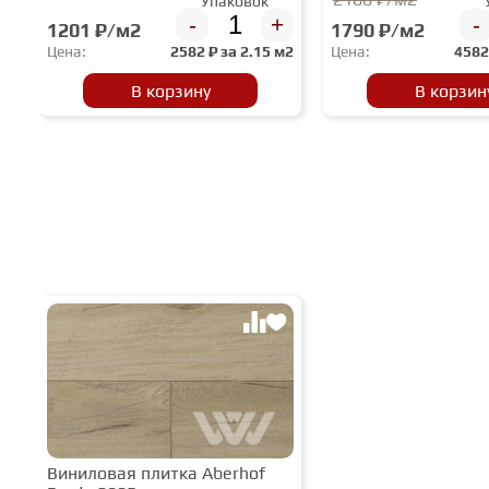
Упаковок
-
+
-
1201 ₽/м2
1790 ₽/м2
Цена:
2582
₽ за
2.15 м2
Цена:
458
В корзину
В корзин
Виниловая плитка Aberhof