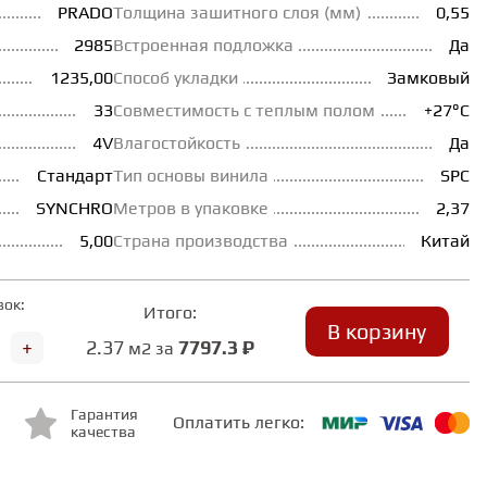
PRADO
Толщина зашитного слоя (мм)
0,55
2985
Встроенная подложка
Да
1235,00
Способ укладки
Замковый
33
Совместимость с теплым полом
+27°С
4V
Влагостойкость
Да
Стандарт
Тип основы винила
SPC
SYNCHRO
Метров в упаковке
2,37
5,00
Страна производства
Китай
вок:
Итого:
В корзину
+
2.37
7797.3 ₽
м2 за
Гарантия
Оплатить легко:
качества