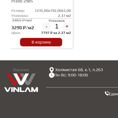
Prado 2985
Размер:
1235,00x192,00x5,00
Упаковка:
2.37 м2
3465 ₽/м2
Упаковок
-
+
3290 ₽/м2
Цена:
7797
₽ за
2.37 м2
В корзину
Холмистая 68, к.1, п.263
Воронеж
Пн-Вс: 9:00-18:00
Еди