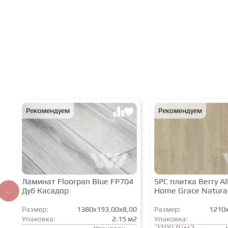
Рекомендуем
Рекомендуем
Ламинат Floorpan Blue FP704
SPC плитка Berry All
Дуб Касадор
Home Grace Natura
Размер:
1380x193,00x8,00
Размер:
1210x
Упаковка:
2.15 м2
Упаковка:
2100 ₽/м2