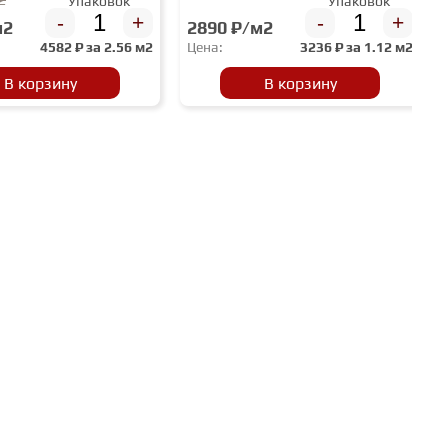
Упаковок
Упаковок
-
+
-
+
м2
2890 ₽/м2
4582
₽ за
2.56 м2
Цена:
3236
₽ за
1.12 м2
В корзину
В корзину