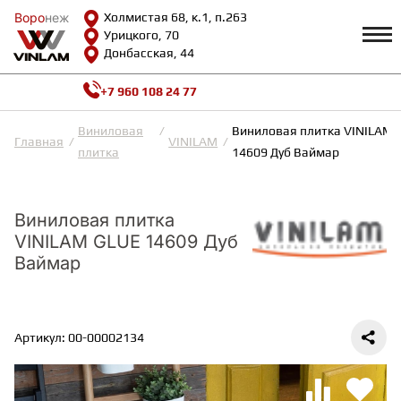
Воро
Воро
неж
неж
Холмистая 68, к.1, п.263
Урицкого, 70
Донбасская, 44
+7 960 108 24 77
Профиль
КАТАЛОГ
Виниловая
Виниловая плитка VINILAM 
Главная
VINILAM
плитка
14609 Дуб Ваймар
Доставка и оплата
ВИНИЛОВАЯ ПЛИТКА
Возврат и гарантии
Сотрудничество
Виниловая плитка
Вопросы и ответы
VINILAM GLUE 14609 Дуб
Видеообзоры
ЛАМИНАТ
Полезная информация
Ваймар
Как выбрать
Калькулятор
ИНЖЕНЕРНАЯ ДОСКА
О нас
Контакты
Артикул: 00-00002134
ПАРКЕТНАЯ ДОСКА