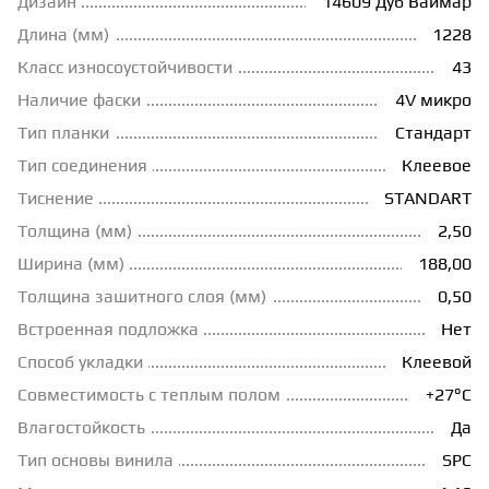
Дизайн
14609 Дуб Ваймар
Длина (мм)
1228
ГРУНТОВКИ
Класс износоустойчивости
43
Наличие фаски
4V микро
ТЕПЛЫЙ ПОЛ
Тип планки
Стандарт
Тип соединения
Клеевое
ТЕРМОПАРКЕТ
Тиснение
STANDART
Толщина (мм)
2,50
ЭКОМАССИВ
Ширина (мм)
188,00
Толщина зашитного слоя (мм)
0,50
МАССИВНАЯ ДОСКА
Встроенная подложка
Нет
Способ укладки
Клеевой
Совместимость с теплым полом
+27°С
ИСКУССТВЕННАЯ ТРАВА
Влагостойкость
Да
Тип основы винила
SPC
ИНЖЕНЕРНЫЙ МОДУЛЬ