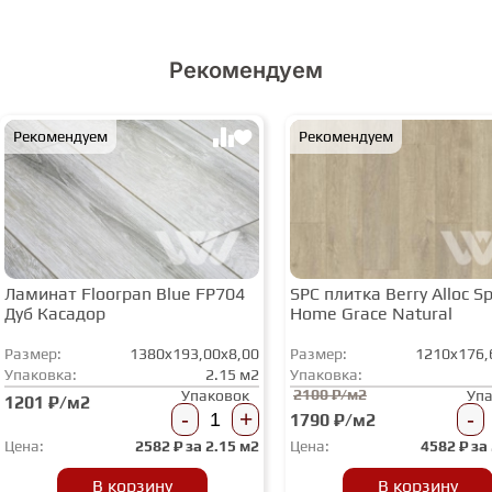
Рекомендуем
Рекомендуем
Рекомендуем
Ламинат Floorpan Blue FP704
SPC плитка Berry Alloc Spi
Дуб Касадор
Home Grace Natural
Размер:
1380x193,00x8,00
Размер:
1210x176,
Упаковка:
2.15 м2
Упаковка:
2100 ₽/м2
Упаковок
Уп
1201 ₽/м2
-
+
-
1790 ₽/м2
Цена:
2582
₽ за
2.15 м2
Цена:
4582
₽ за
В корзину
В корзину