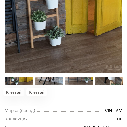
ТЕРРАСНАЯ ДОСКА
КОВРОВАЯ ПЛИТКА
МОДУЛЬНЫЕ ПВХ
ПОДЛОЖКА
ПЛИНТУС
Клеевой
Клеевой
КЛЕЙ
Марка (бренд)
VINILAM
НАЛИВНОЙ ПОЛ
Коллекция
GLUE