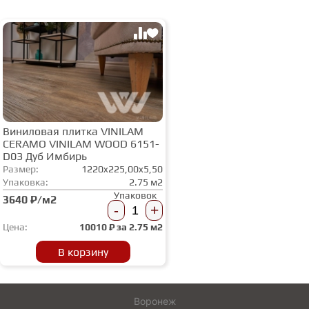
Виниловая плитка VINILAM
CERAMO VINILAM WOOD 6151-
D03 Дуб Имбирь
Размер:
1220x225,00x5,50
Упаковка:
2.75 м2
Упаковок
3640 ₽/м2
-
+
Цена:
10010
₽ за
2.75 м2
В корзину
Воронеж