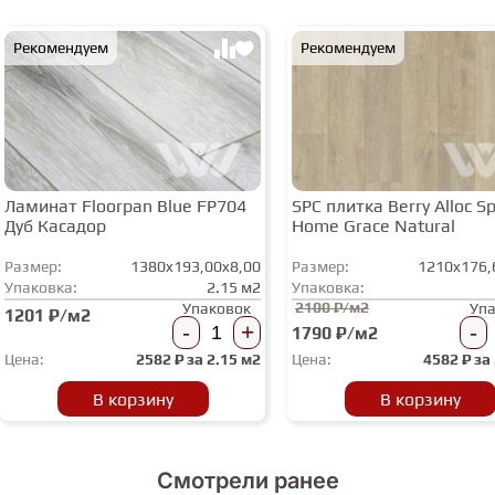
Рекомендуем
Рекомендуем
Ламинат Floorpan Blue FP704
SPC плитка Berry Alloc Spi
Дуб Касадор
Home Grace Natural
Размер:
1380x193,00x8,00
Размер:
1210x176,
Упаковка:
2.15 м2
Упаковка:
2100 ₽/м2
Упаковок
Уп
1201 ₽/м2
-
+
-
1790 ₽/м2
Цена:
2582
₽ за
2.15 м2
Цена:
4582
₽ за
В корзину
В корзину
Смотрели ранее