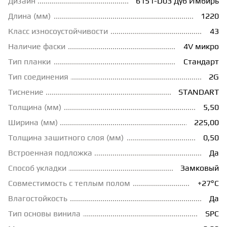
Дизайн
6151-D03 Дуб Имбирь
Длина (мм)
1220
ГРУНТОВКИ
Класс износоустойчивости
43
Наличие фаски
4V микро
ТЕПЛЫЙ ПОЛ
Тип планки
Стандарт
Тип соединения
2G
ТЕРМОПАРКЕТ
Тиснение
STANDART
Толщина (мм)
5,50
ЭКОМАССИВ
Ширина (мм)
225,00
Толщина зашитного слоя (мм)
0,50
МАССИВНАЯ ДОСКА
Встроенная подложка
Да
Способ укладки
Замковый
Совместимость с теплым полом
+27°С
ИСКУССТВЕННАЯ ТРАВА
Влагостойкость
Да
Тип основы винила
SPC
ИНЖЕНЕРНЫЙ МОДУЛЬ