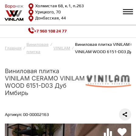
Воро
Воро
неж
неж
Холмистая 68, к.1, п.263
Урицкого, 70
Донбасская, 44
+7 960 108 24 77
Профиль
КАТАЛОГ
Виниловая
Виниловая плитка VINILAM C
Главная
VINILAM
плитка
VINILAM WOOD 6151-D03 Дуб
Доставка и оплата
ВИНИЛОВАЯ ПЛИТКА
Возврат и гарантии
Сотрудничество
Виниловая плитка
Вопросы и ответы
VINILAM CERAMO VINILAM
Видеообзоры
ЛАМИНАТ
WOOD 6151-D03 Дуб
Полезная информация
Имбирь
Как выбрать
Калькулятор
ИНЖЕНЕРНАЯ ДОСКА
О нас
Контакты
Артикул: 00-00002163
ПАРКЕТНАЯ ДОСКА