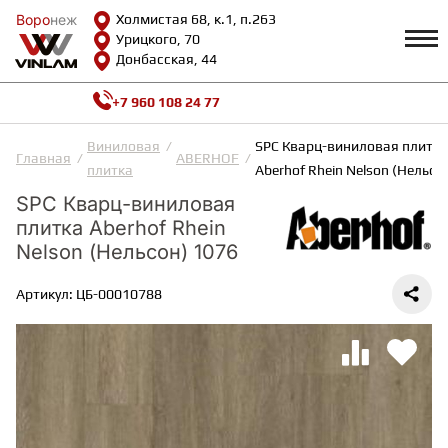
Воро
Воро
неж
неж
Холмистая 68, к.1, п.263
Урицкого, 70
Донбасская, 44
+7 960 108 24 77
Профиль
КАТАЛОГ
Виниловая
SPC Кварц-виниловая плитка
Главная
ABERHOF
плитка
Aberhof Rhein Nelson (Нельсо
Доставка и оплата
SPC Кварц-виниловая
ВИНИЛОВАЯ ПЛИТКА
Возврат и гарантии
плитка Aberhof Rhein
Сотрудничество
Вопросы и ответы
Nelson (Нельсон) 1076
Видеообзоры
ЛАМИНАТ
Полезная информация
Артикул: ЦБ-00010788
Как выбрать
Калькулятор
ИНЖЕНЕРНАЯ ДОСКА
О нас
Контакты
ПАРКЕТНАЯ ДОСКА