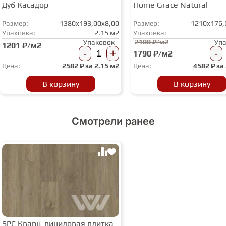
Дуб Касадор
Home Grace Natural
Размер:
1380x193,00x8,00
Размер:
1210x176,
Упаковка:
2.15 м2
Упаковка:
2100 ₽/м2
Упаковок
Уп
1201 ₽/м2
-
+
-
1790 ₽/м2
Цена:
2582
₽ за
2.15 м2
Цена:
4582
₽ за
В корзину
В корзину
Смотрели ранее
SPC Кварц-виниловая плитка