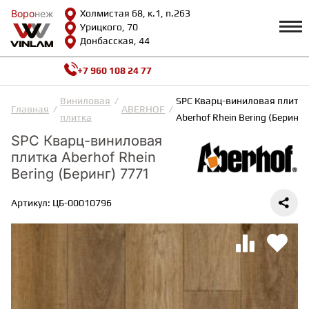
Воро
Воро
неж
неж
Холмистая 68, к.1, п.263
Урицкого, 70
Донбасская, 44
+7 960 108 24 77
Профиль
КАТАЛОГ
Виниловая
SPC Кварц-виниловая плитка
Главная
ABERHOF
плитка
Aberhof Rhein Bering (Беринг)
Доставка и оплата
SPC Кварц-виниловая
ВИНИЛОВАЯ ПЛИТКА
Возврат и гарантии
плитка Aberhof Rhein
Сотрудничество
Вопросы и ответы
Bering (Беринг) 7771
Видеообзоры
ЛАМИНАТ
Полезная информация
Артикул: ЦБ-00010796
Как выбрать
Калькулятор
ИНЖЕНЕРНАЯ ДОСКА
О нас
Контакты
ПАРКЕТНАЯ ДОСКА