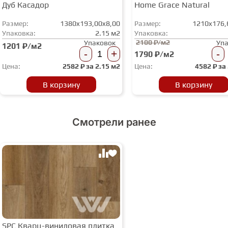
Дуб Касадор
Home Grace Natural
Размер:
1380x193,00x8,00
Размер:
1210x176,
Упаковка:
2.15 м2
Упаковка:
2100 ₽/м2
Упаковок
Уп
1201 ₽/м2
-
+
-
1790 ₽/м2
Цена:
2582
₽ за
2.15 м2
Цена:
4582
₽ за
В корзину
В корзину
Смотрели ранее
SPC Кварц-виниловая плитка