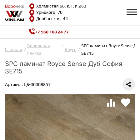
Воро
Воро
неж
неж
Холмистая 68, к.1, п.263
Урицкого, 70
Донбасская, 44
+7 960 108 24 77
Профиль
КАТАЛОГ
Виниловая
SPC ламинат Royce Sense Ду
Главная
Royce
плитка
SE715
Доставка и оплата
SPC ламинат Royce Sense Дуб София
ВИНИЛОВАЯ ПЛИТКА
Возврат и гарантии
SE715
Сотрудничество
Вопросы и ответы
Видеообзоры
Артикул: ЦБ-00008857
ЛАМИНАТ
Полезная информация
Как выбрать
Калькулятор
ИНЖЕНЕРНАЯ ДОСКА
О нас
Контакты
ПАРКЕТНАЯ ДОСКА