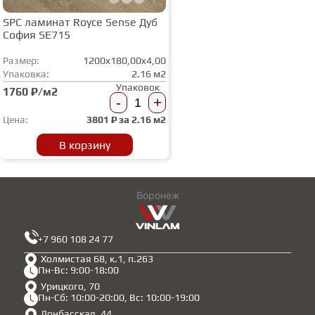
SPC ламинат Royce Sense Дуб
София SE715
Размер:
1200x180,00x4,00
Упаковка:
2.16 м2
Упаковок
1760 ₽/м2
-
+
Цена:
3801
₽ за
2.16 м2
В корзину
Воронеж
+7 960 108 24 77
Холмистая 68, к.1, п.263
Пн-Вс: 9:00-18:00
Урицкого, 70
Пн-Сб: 10:00-20:00, Вс: 10:00-19:00
Донбасская, 44