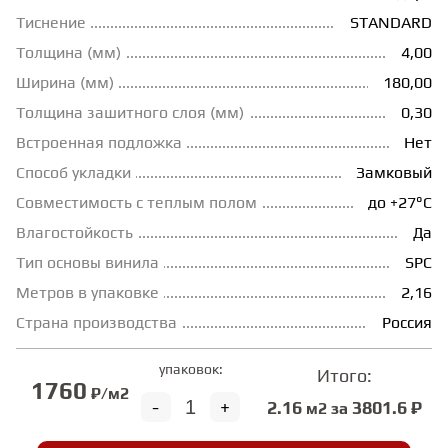
Тиснение
STANDARD
ГРУНТОВКИ
Толщина (мм)
4,00
Ширина (мм)
180,00
ТЕПЛЫЙ ПОЛ
Толщина зашитного слоя (мм)
0,30
Встроенная подложка
Нет
ТЕРМОПАРКЕТ
Способ укладки
Замковый
Совместимость с теплым полом
до +27°С
Влагостойкость
Да
ЭКОМАССИВ
Тип основы винила
SPC
Метров в упаковке
2,16
МАССИВНАЯ ДОСКА
Страна производства
Россия
ИСКУССТВЕННАЯ ТРАВА
упаковок:
Итого:
1760
₽/м2
-
+
2.16
3801.6 ₽
м2 за
ИНЖЕНЕРНЫЙ МОДУЛЬ