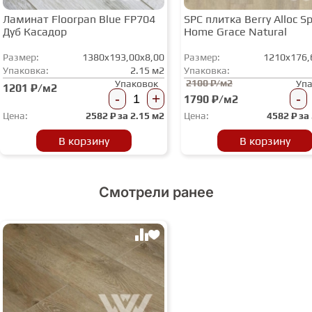
Ламинат Floorpan Blue FP704
SPC плитка Berry Alloc Spi
Дуб Касадор
Home Grace Natural
Размер:
1380x193,00x8,00
Размер:
1210x176,
Упаковка:
2.15 м2
Упаковка:
2100 ₽/м2
Упаковок
Уп
1201 ₽/м2
-
+
-
1790 ₽/м2
Цена:
2582
₽ за
2.15 м2
Цена:
4582
₽ за
В корзину
В корзину
Смотрели ранее