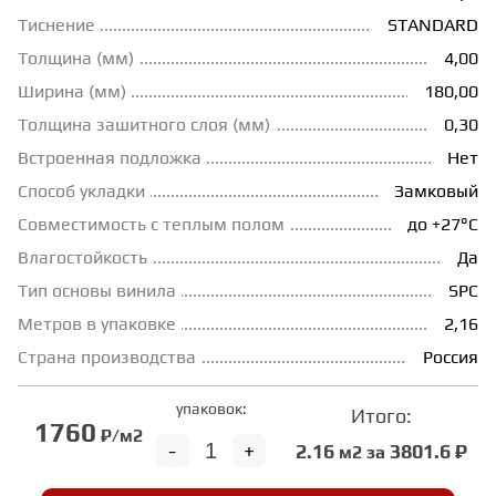
Тиснение
STANDARD
ГРУНТОВКИ
Толщина (мм)
4,00
Ширина (мм)
180,00
ТЕПЛЫЙ ПОЛ
Толщина зашитного слоя (мм)
0,30
Встроенная подложка
Нет
ТЕРМОПАРКЕТ
Способ укладки
Замковый
Совместимость с теплым полом
до +27°С
Влагостойкость
Да
ЭКОМАССИВ
Тип основы винила
SPC
Метров в упаковке
2,16
МАССИВНАЯ ДОСКА
Страна производства
Россия
ИСКУССТВЕННАЯ ТРАВА
упаковок:
Итого:
1760
₽/м2
-
+
2.16
3801.6 ₽
м2 за
ИНЖЕНЕРНЫЙ МОДУЛЬ