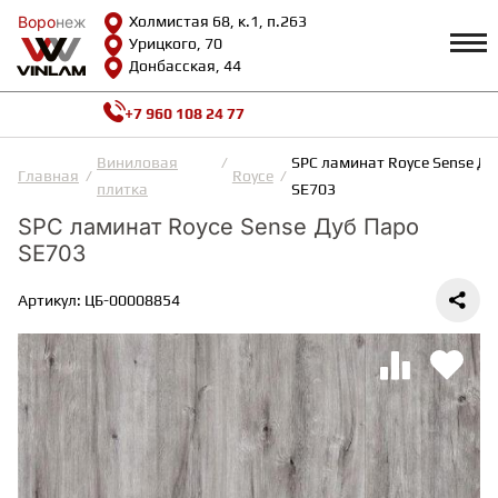
Воро
Воро
неж
неж
Холмистая 68, к.1, п.263
Урицкого, 70
Донбасская, 44
+7 960 108 24 77
Профиль
КАТАЛОГ
Виниловая
SPC ламинат Royce Sense Ду
Главная
Royce
плитка
SE703
Доставка и оплата
SPC ламинат Royce Sense Дуб Паро
ВИНИЛОВАЯ ПЛИТКА
Возврат и гарантии
SE703
Сотрудничество
Вопросы и ответы
Видеообзоры
Артикул: ЦБ-00008854
ЛАМИНАТ
Полезная информация
Как выбрать
Калькулятор
ИНЖЕНЕРНАЯ ДОСКА
О нас
Контакты
ПАРКЕТНАЯ ДОСКА