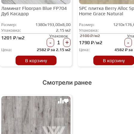
Ламинат Floorpan Blue FP704
SPC плитка Berry Alloc Spi
Дуб Касадор
Home Grace Natural
Размер:
1380x193,00x8,00
Размер:
1210x176,
Упаковка:
2.15 м2
Упаковка:
2100 ₽/м2
Упаковок
Уп
1201 ₽/м2
-
+
-
1790 ₽/м2
Цена:
2582
₽ за
2.15 м2
Цена:
4582
₽ за
В корзину
В корзину
Смотрели ранее