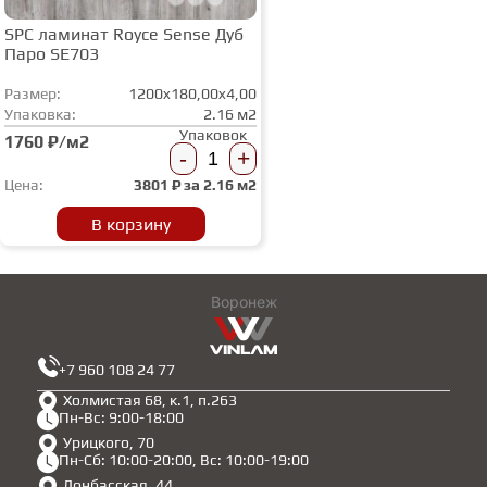
SPC ламинат Royce Sense Дуб
Паро SE703
Размер:
1200x180,00x4,00
Упаковка:
2.16 м2
Упаковок
1760 ₽/м2
-
+
Цена:
3801
₽ за
2.16 м2
В корзину
Воронеж
+7 960 108 24 77
Холмистая 68, к.1, п.263
Пн-Вс: 9:00-18:00
Урицкого, 70
Пн-Сб: 10:00-20:00, Вс: 10:00-19:00
Донбасская, 44