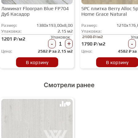
Ламинат Floorpan Blue FP704
SPC плитка Berry Alloc Spi
Дуб Касадор
Home Grace Natural
Размер:
1380x193,00x8,00
Размер:
1210x176,
Упаковка:
2.15 м2
Упаковка:
2100 ₽/м2
Упаковок
Уп
1201 ₽/м2
-
+
-
1790 ₽/м2
Цена:
2582
₽ за
2.15 м2
Цена:
4582
₽ за
В корзину
В корзину
Смотрели ранее