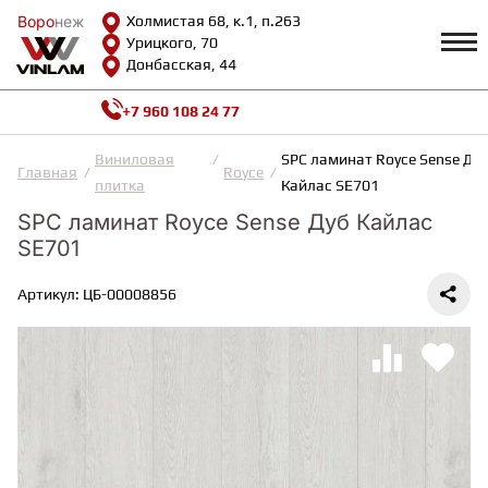
Воро
Воро
неж
неж
Холмистая 68, к.1, п.263
Урицкого, 70
Донбасская, 44
+7 960 108 24 77
Профиль
КАТАЛОГ
Виниловая
SPC ламинат Royce Sense Ду
Главная
Royce
плитка
Кайлас SE701
Доставка и оплата
SPC ламинат Royce Sense Дуб Кайлас
ВИНИЛОВАЯ ПЛИТКА
Возврат и гарантии
SE701
Сотрудничество
Вопросы и ответы
Видеообзоры
Артикул: ЦБ-00008856
ЛАМИНАТ
Полезная информация
Как выбрать
Калькулятор
ИНЖЕНЕРНАЯ ДОСКА
О нас
Контакты
ПАРКЕТНАЯ ДОСКА