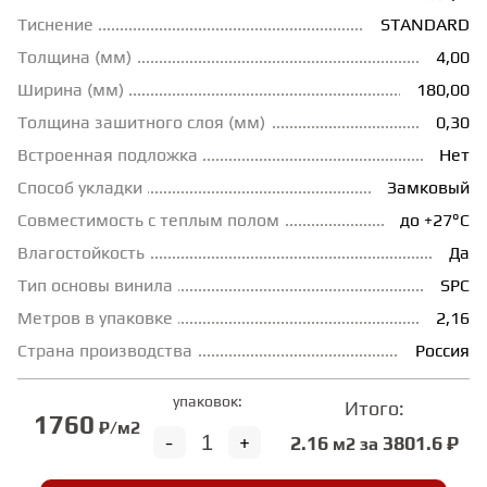
Тиснение
STANDARD
ГРУНТОВКИ
Толщина (мм)
4,00
Ширина (мм)
180,00
ТЕПЛЫЙ ПОЛ
Толщина зашитного слоя (мм)
0,30
Встроенная подложка
Нет
ТЕРМОПАРКЕТ
Способ укладки
Замковый
Совместимость с теплым полом
до +27°С
Влагостойкость
Да
ЭКОМАССИВ
Тип основы винила
SPC
Метров в упаковке
2,16
МАССИВНАЯ ДОСКА
Страна производства
Россия
ИСКУССТВЕННАЯ ТРАВА
упаковок:
Итого:
1760
₽/м2
-
+
2.16
3801.6 ₽
м2 за
ИНЖЕНЕРНЫЙ МОДУЛЬ