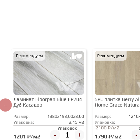
Рекомендуем
Рекомендуем
Ламинат Floorpan Blue FP704
SPC плитка Berry All
Дуб Касадор
Home Grace Natura
Размер:
1380x193,00x8,00
Размер:
1210x
Упаковка:
2.15 м2
Упаковка:
2100 ₽/м2
Упаковок
-
+
-
1201 ₽/м2
1790 ₽/м2