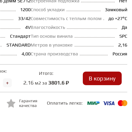
б Домм SE712
Встроенная подложка
Нет
1200
Способ укладки
Замковый
33/42
Совместимость с теплым полом
до +27°С
4V
Влагостойкость
Да
Стандарт
Тип основы винила
SPC
STANDARD
Метров в упаковке
2,16
4,00
Страна производства
Россия
вок:
Итого:
В корзину
+
2.16
3801.6 ₽
м2 за
Гарантия
Оплатить легко:
качества