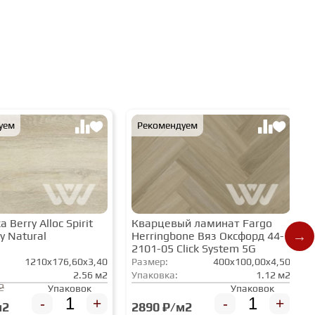
уем
Рекомендуем
 Berry Alloc Spirit
Кварцевый ламинат Fargo
y Natural
Herringbone Вяз Оксфорд 44-
2101-05 Click System 5G
1210x176,60x3,40
Размер:
400x100,00x4,50
2.56 м2
Упаковка:
1.12 м2
2
Упаковок
Упаковок
-
+
-
+
м2
2890 ₽/м2