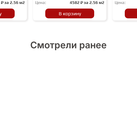
2
₽ за
2.56 м2
Цена:
4582
₽ за
2.56 м2
Цена:
у
В корзину
Смотрели ранее