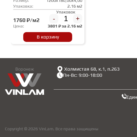
Размер:
1200x180,00x4,00
Упаковка:
2.16 м2
Упаковок
-
+
1760 ₽/м2
Цена:
3801
₽ за
2.16 м2
В корзину
Холмистая 68, к.1, п.263
Воронеж
Пн-Вс: 9:00-18:00
Еди
Copyright © 2026 VinLam. Все права защищены