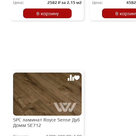
Цена:
2582
₽ за
2.15 м2
Цена:
458
В корзину
В корзин
SPC ламинат Royce Sense Дуб
Домм SE712