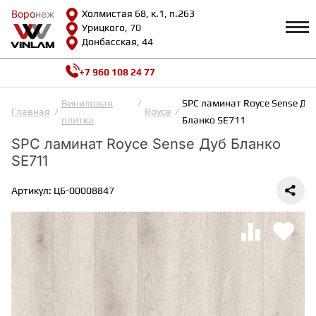
Воро
Воро
неж
неж
Холмистая 68, к.1, п.263
Урицкого, 70
Донбасская, 44
+7 960 108 24 77
Профиль
КАТАЛОГ
Виниловая
SPC ламинат Royce Sense Ду
Главная
Royce
плитка
Бланко SE711
Доставка и оплата
SPC ламинат Royce Sense Дуб Бланко
ВИНИЛОВАЯ ПЛИТКА
Возврат и гарантии
SE711
Сотрудничество
Вопросы и ответы
Видеообзоры
Артикул: ЦБ-00008847
ЛАМИНАТ
Полезная информация
Как выбрать
Калькулятор
ИНЖЕНЕРНАЯ ДОСКА
О нас
Контакты
ПАРКЕТНАЯ ДОСКА