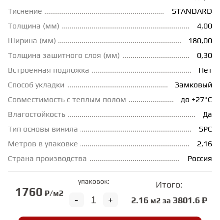
Тиснение
STANDARD
ГРУНТОВКИ
Толщина (мм)
4,00
Ширина (мм)
180,00
ТЕПЛЫЙ ПОЛ
Толщина зашитного слоя (мм)
0,30
Встроенная подложка
Нет
ТЕРМОПАРКЕТ
Способ укладки
Замковый
Совместимость с теплым полом
до +27°С
Влагостойкость
Да
ЭКОМАССИВ
Тип основы винила
SPC
Метров в упаковке
2,16
МАССИВНАЯ ДОСКА
Страна производства
Россия
ИСКУССТВЕННАЯ ТРАВА
упаковок:
Итого:
1760
₽/м2
-
+
2.16
3801.6 ₽
м2 за
ИНЖЕНЕРНЫЙ МОДУЛЬ