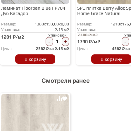
Ламинат Floorpan Blue FP704
SPC плитка Berry Alloc Spi
Дуб Касадор
Home Grace Natural
Размер:
1380x193,00x8,00
Размер:
1210x176,
Упаковка:
2.15 м2
Упаковка:
2100 ₽/м2
Упаковок
Уп
1201 ₽/м2
-
+
-
1790 ₽/м2
Цена:
2582
₽ за
2.15 м2
Цена:
4582
₽ за
В корзину
В корзину
Смотрели ранее