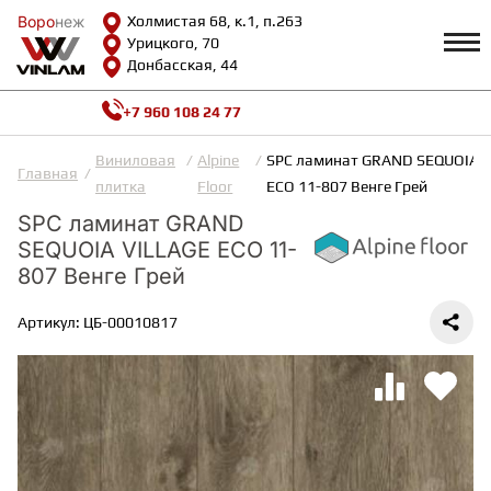
Воро
Воро
неж
неж
Холмистая 68, к.1, п.263
Урицкого, 70
Донбасская, 44
+7 960 108 24 77
Профиль
КАТАЛОГ
Виниловая
Alpine
SPC ламинат GRAND SEQUOIA V
Главная
плитка
Floor
ECO 11-807 Венге Грей
Доставка и оплата
SPC ламинат GRAND
ВИНИЛОВАЯ ПЛИТКА
Возврат и гарантии
SEQUOIA VILLAGE ECO 11-
Сотрудничество
Вопросы и ответы
807 Венге Грей
Видеообзоры
ЛАМИНАТ
Полезная информация
Артикул: ЦБ-00010817
Как выбрать
Калькулятор
ИНЖЕНЕРНАЯ ДОСКА
О нас
Контакты
ПАРКЕТНАЯ ДОСКА