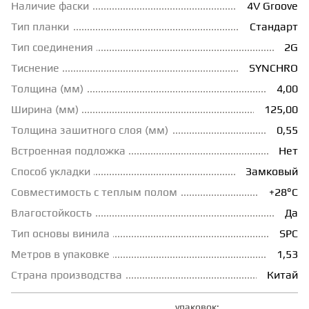
Наличие фаски
4V Groove
ГРУНТОВКИ
Тип планки
Стандарт
Тип соединения
2G
Тиснение
SYNCHRO
ТЕПЛЫЙ ПОЛ
Толщина (мм)
4,00
Ширина (мм)
125,00
ТЕРМОПАРКЕТ
Толщина зашитного слоя (мм)
0,55
Встроенная подложка
Нет
ЭКОМАССИВ
Способ укладки
Замковый
Совместимость с теплым полом
+28°С
МАССИВНАЯ ДОСКА
Влагостойкость
Да
Тип основы винила
SPC
ИСКУССТВЕННАЯ ТРАВА
Метров в упаковке
1,53
Страна производства
Китай
ИНЖЕНЕРНЫЙ МОДУЛЬ
упаковок: