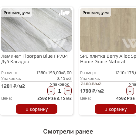
Рекомендуем
Рекомендуем
Ламинат Floorpan Blue FP704
SPC плитка Berry Alloc Spi
Дуб Касадор
Home Grace Natural
Размер:
1380x193,00x8,00
Размер:
1210x176,
Упаковка:
2.15 м2
Упаковка:
2100 ₽/м2
Упаковок
Уп
1201 ₽/м2
-
+
-
1790 ₽/м2
Цена:
2582
₽ за
2.15 м2
Цена:
4582
₽ за
В корзину
В корзину
Смотрели ранее